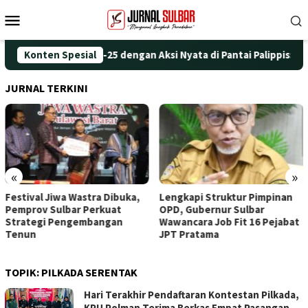
Loncat
Menu
ke
Mobile
konten
eringati HUT ke-25 dengan Aksi Nyata di Pantai Palippis: Lingku
Konten Spesial
JURNAL TERKINI
«
»
Festival Jiwa Wastra Dibuka,
Lengkapi Struktur Pimpinan
Pemprov Sulbar Perkuat
OPD, Gubernur Sulbar
Strategi Pengembangan
Wawancara Job Fit 16 Pejabat
Tenun
JPT Pratama
TOPIK:
PILKADA SERENTAK
Hari Terakhir Pendaftaran Kontestan Pilkada,
KPU Polman Terima Berkas Empat Pasangan