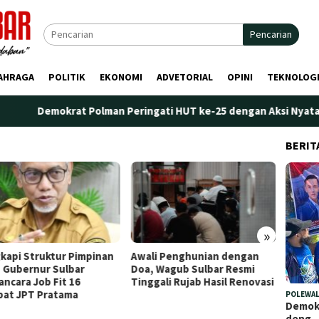
Pencarian
AHRAGA
POLITIK
EKONOMI
ADVETORIAL
OPINI
TEKNOLOG
Demokrat Polman Peringati HUT ke-25 dengan Aksi Nyata di Pant
BERIT
»
kapi Struktur Pimpinan
Awali Penghunian dengan
Plt. K
 Gubernur Sulbar
Doa, Wagub Sulbar Resmi
Tekank
ncara Job Fit 16
Tinggali Rujab Hasil Renovasi
Peren
bat JPT Pratama
Kelem
POLEWAL
Demokr
deng