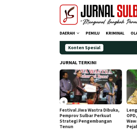
Loncat
ke
konten
DAERAH
PEMILU
KRIMINAL
OL
Konten Spesial
JURNAL TERKINI
«
dana Operasi Zebra
Festival Jiwa Wastra Dibuka,
Leng
ano 2025: Puluhan
Pemprov Sulbar Perkuat
OPD,
gendara Ditindak
Strategi Pengembangan
Wawa
Tenun
Peja