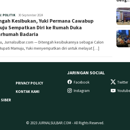
Redaksi
U
,
POLITIK
30 September 2024
ngah Kesibukan, Yuki Permana Cawabup
ju Sempatkan Diri ke Rumah Duka
rhumah Badaria
u, Jurnalsulbar.com — Ditengah kesibukannya sebagai Calon
Bupati Mamuju, Yuki menyempatkan diri untuk melayat […]
JARINGAN SOCIAL
Facebook
Twitter
PRIVACY POLICY
Instagram
Youtub
KONTAK KAMI
 SIBER
© 2023 JURNALSULBAR.COM - All Rights Reserved.