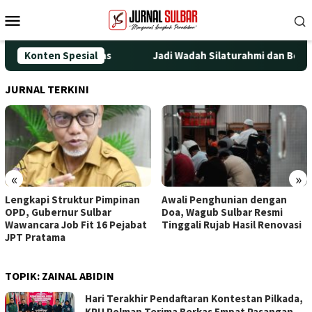
Loncat
Menu
ke
Mobile
konten
atan Jadi Prioritas
Konten Spesial
Jadi Wadah Silaturahmi dan Bertuka
JURNAL TERKINI
«
»
Lengkapi Struktur Pimpinan
Awali Penghunian dengan
OPD, Gubernur Sulbar
Doa, Wagub Sulbar Resmi
Wawancara Job Fit 16 Pejabat
Tinggali Rujab Hasil Renovasi
JPT Pratama
TOPIK:
ZAINAL ABIDIN
Hari Terakhir Pendaftaran Kontestan Pilkada,
KPU Polman Terima Berkas Empat Pasangan