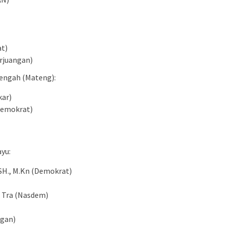
t)
erjuangan)
Tengah (Mateng):
kar)
Demokrat)
yu:
SH., M.Kn (Demokrat)
 Tra (Nasdem)
ngan)