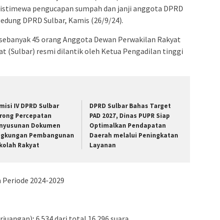
na istimewa pengucapan sumpah dan janji anggota DPRD
 gedung DPRD Sulbar, Kamis (26/9/24).
 sebanyak 45 orang Anggota Dewan Perwakilan Rakyat
t (Sulbar) resmi dilantik oleh Ketua Pengadilan tinggi
misi IV DPRD Sulbar
DPRD Sulbar Bahas Target
rong Percepatan
PAD 2027, Dinas PUPR Siap
nyusunan Dokumen
Optimalkan Pendapatan
ngkungan Pembangunan
Daerah melalui Peningkatan
kolah Rakyat
Layanan
h Periode 2024-2029
uangan); 6.534 dari total 16.296 suara.