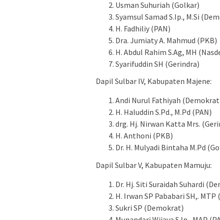
Usman Suhuriah (Golkar)
Syamsul Samad S.Ip., M.Si (De
H. Fadhiliy (PAN)
Dra. Jumiaty A. Mahmud (PKB)
H. Abdul Rahim S.Ag, MH (Nas
Syarifuddin SH (Gerindra)
Dapil Sulbar IV, Kabupaten Majene:
Andi Nurul Fathiyah (Demokrat
H. Haluddin S.Pd., M.Pd (PAN)
drg. Hj. Nirwan Katta Mrs. (Geri
H. Anthoni (PKB)
Dr. H. Mulyadi Bintaha M.Pd (Go
Dapil Sulbar V, Kabupaten Mamuju:
Dr. Hj. Siti Suraidah Suhardi (D
H. Irwan SP Pababari SH,. MTP 
Sukri SP (Demokrat)
Munandari Wijaya S.Ip., MAP (P