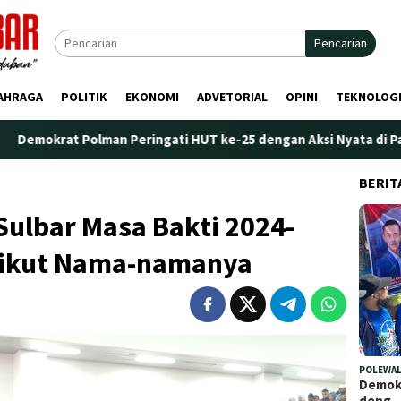
Pencarian
AHRAGA
POLITIK
EKONOMI
ADVETORIAL
OPINI
TEKNOLOG
 Peringati HUT ke-25 dengan Aksi Nyata di Pantai Palippis: Lin
BERIT
Sulbar Masa Bakti 2024-
erikut Nama-namanya
POLEWAL
Demokr
deng