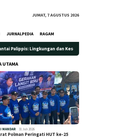
JUMAT, 7 AGUSTUS 2026
I
JURNALPEDIA
RAGAM
gkungan dan Kesehatan Jadi Prioritas
Jadi Wadah Silatur
A UTAMA
I MANDAR
31 Juli 2026
at Polman Peringati HUT ke-25
…