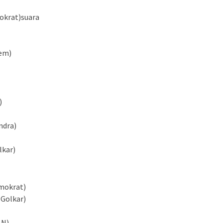
mokrat)suara
dem)
)
ndra)
lkar)
emokrat)
(Golkar)
AN)