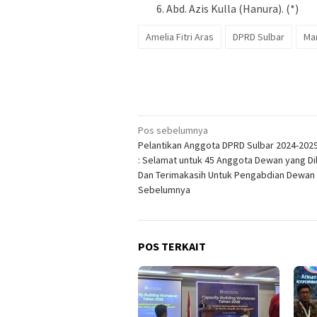
Abd. Azis Kulla (Hanura). (*)
Amelia Fitri Aras
DPRD Sulbar
Ma
Navigasi
Pos sebelumnya
Pelantikan Anggota DPRD Sulbar 2024-202
pos
: Selamat untuk 45 Anggota Dewan yang Dil
Dan Terimakasih Untuk Pengabdian Dewan
Sebelumnya
POS TERKAIT