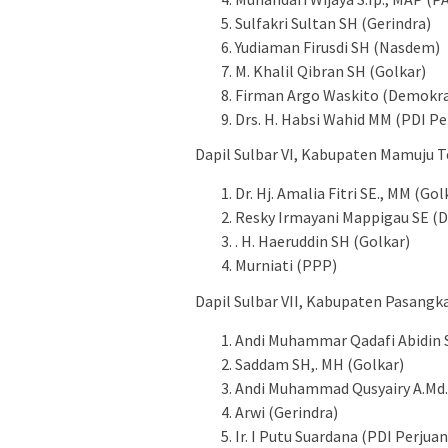
Sulfakri Sultan SH (Gerindra)
Yudiaman Firusdi SH (Nasdem)
M. Khalil Qibran SH (Golkar)
Firman Argo Waskito (Demokra
Drs. H. Habsi Wahid MM (PDI P
Dapil Sulbar VI, Kabupaten Mamuju 
Dr. Hj. Amalia Fitri SE., MM (Gol
Resky Irmayani Mappigau SE (
. H. Haeruddin SH (Golkar)
Murniati (PPP)
Dapil Sulbar VII, Kabupaten Pasangka
Andi Muhammar Qadafi Abidin 
Saddam SH,. MH (Golkar)
Andi Muhammad Qusyairy A.Md.
Arwi (Gerindra)
Ir. I Putu Suardana (PDI Perjua