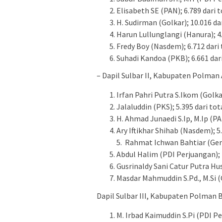
Elisabeth SE (PAN); 6.789 dari t
H. Sudirman (Golkar); 10.016 dar
Harun Lullunglangi (Hanura); 4.
Fredy Boy (Nasdem); 6.712 dari 
Suhadi Kandoa (PKB); 6.661 dari
– Dapil Sulbar II, Kabupaten Polman 
Irfan Pahri Putra S.Ikom (Golkar
Jalaluddin (PKS); 5.395 dari tot
H. Ahmad Junaedi S.Ip, M.Ip (PAN
Ary Iftikhar Shihab (Nasdem); 5.
5. Rahmat Ichwan Bahtiar (Gerin
Abdul Halim (PDI Perjuangan); 1
Gusrinaldy Sani Catur Putra Hus
Masdar Mahmuddin S.Pd., M.Si (G
Dapil Sulbar III, Kabupaten Polman 
M. Irbad Kaimuddin S.Pi (PDI P