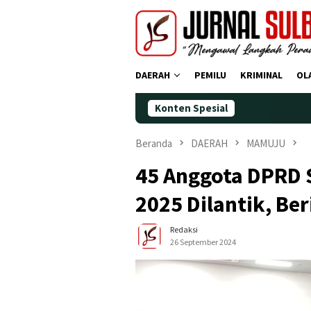
Loncat
ke
konten
DAERAH
PEMILU
KRIMINAL
OL
Konten Spesial
Demokrat Polman
Beranda
DAERAH
MAMUJU
45 Anggota DPRD 
2025 Dilantik, B
Redaksi
26 September 2024