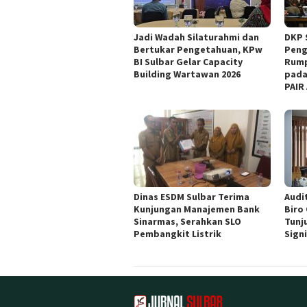
Jadi Wadah Silaturahmi dan
DKP 
Bertukar Pengetahuan, KPw
Peng
BI Sulbar Gelar Capacity
Rump
Building Wartawan 2026
pada
PAIR
Dinas ESDM Sulbar Terima
Audit
Kunjungan Manajemen Bank
Biro
Sinarmas, Serahkan SLO
Tunj
Pembangkit Listrik
Sign