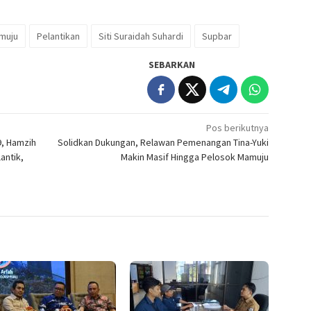
muju
Pelantikan
Siti Suraidah Suhardi
Supbar
SEBARKAN
Pos berikutnya
9, Hamzih
Solidkan Dukungan, Relawan Pemenangan Tina-Yuki
antik,
Makin Masif Hingga Pelosok Mamuju