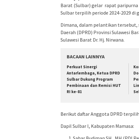
Barat (Sulbar) gelar rapat paripur
Sulbar terpilih periode 2024-2029 di
Dimana, dalam pelantikan tersebut,
Daerah (DPRD) Provinsi Sulawesi Bara
Sulawesi Barat Dr. Hj. Nirwana.
BACAAN LAINNYA
Perkuat Sinergi
Ko
Antarlembaga, Ketua DPRD
Do
Sulbar Dukung Program
Pe
Pembinaan dan Remisi HUT
Li
RI ke-81
Se
Berikut daftar Anggota DPRD terpili
Dapil Sulbar I, Kabupaten Mamasa:
Sabar Budiman SH., MH (PDI Perj