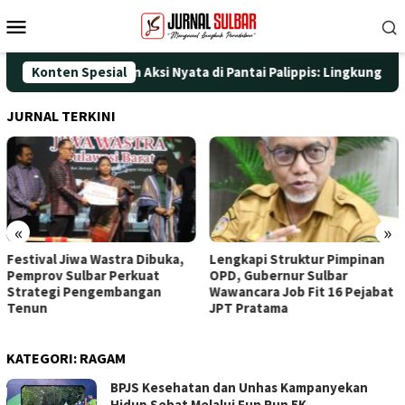
Loncat
Menu
ke
Mobile
konten
T ke-25 dengan Aksi Nyata di Pantai Palippis: Lingkungan dan Ke
Konten Spesial
JURNAL TERKINI
«
»
Festival Jiwa Wastra Dibuka,
Lengkapi Struktur Pimpinan
Pemprov Sulbar Perkuat
OPD, Gubernur Sulbar
Strategi Pengembangan
Wawancara Job Fit 16 Pejabat
Tenun
JPT Pratama
KATEGORI:
RAGAM
BPJS Kesehatan dan Unhas Kampanyekan
Hidup Sehat Melalui Fun Run 5K