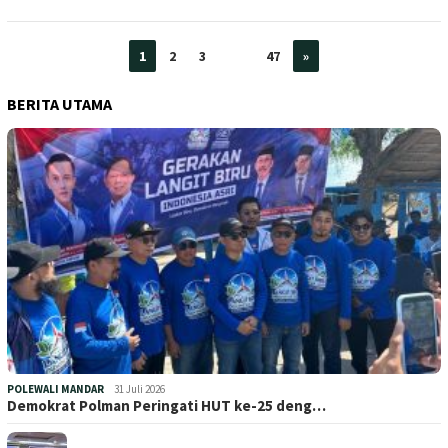
1
2
3
…
47
»
BERITA UTAMA
POLEWALI MANDAR
31 Juli 2026
Demokrat Polman Peringati HUT ke-25 deng…