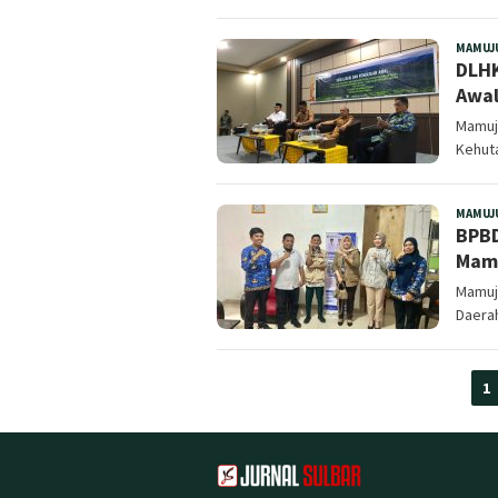
MAMUJ
DLHK
Awal
Mamuju
Kehuta
MAMUJ
BPBD
Mam
Mamuj
Daerah
1