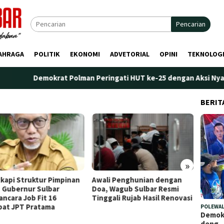
Pencarian
AHRAGA
POLITIK
EKONOMI
ADVETORIAL
OPINI
TEKNOLOG
mokrat Polman Peringati HUT ke-25 dengan Aksi Nyata di Pantai P
BERIT
»
kapi Struktur Pimpinan
Awali Penghunian dengan
Plt. K
 Gubernur Sulbar
Doa, Wagub Sulbar Resmi
Tekank
ncara Job Fit 16
Tinggali Rujab Hasil Renovasi
Peren
bat JPT Pratama
Kelem
POLEWAL
Demokr
deng