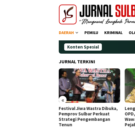
Loncat
ke
konten
DAERAH
PEMILU
KRIMINAL
OL
Konten Spesial
De
JURNAL TERKINI
«
dana Operasi Zebra
Festival Jiwa Wastra Dibuka,
Leng
ano 2025: Puluhan
Pemprov Sulbar Perkuat
OPD,
gendara Ditindak
Strategi Pengembangan
Wawa
Tenun
Peja