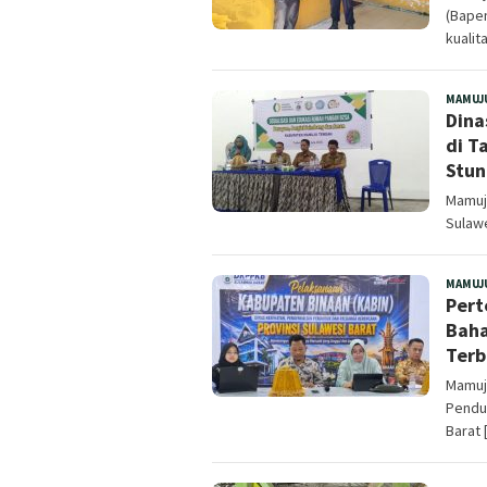
(Bape
kualit
MAMUJ
Dina
di T
Stun
Mamuju
Sulaw
MAMUJ
Pert
Baha
Terb
Mamuj
Pendu
Barat 