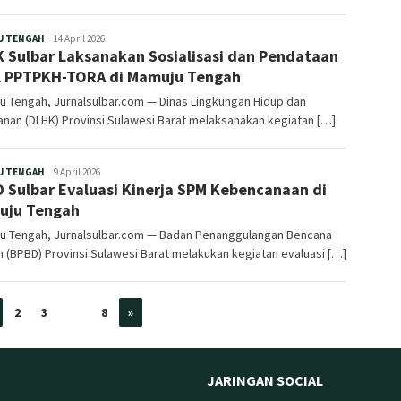
Redaksi
U TENGAH
14 April 2026
 Sulbar Laksanakan Sosialisasi dan Pendataan
 PPTPKH-TORA di Mamuju Tengah
 Tengah, Jurnalsulbar.com — Dinas Lingkungan Hidup dan
nan (DLHK) Provinsi Sulawesi Barat melaksanakan kegiatan […]
Redaksi
U TENGAH
9 April 2026
 Sulbar Evaluasi Kinerja SPM Kebencanaan di
uju Tengah
u Tengah, Jurnalsulbar.com — Badan Penanggulangan Bencana
 (BPBD) Provinsi Sulawesi Barat melakukan kegiatan evaluasi […]
2
3
…
8
»
JARINGAN SOCIAL