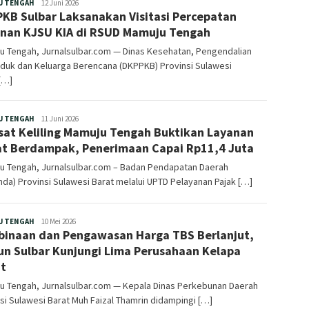
Redaksi
U TENGAH
12 Juni 2026
KB Sulbar Laksanakan Visitasi Percepatan
nan KJSU KIA di RSUD Mamuju Tengah
u Tengah, Jurnalsulbar.com — Dinas Kesehatan, Pengendalian
duk dan Keluarga Berencana (DKPPKB) Provinsi Sulawesi
[…]
Redaksi
U TENGAH
11 Juni 2026
at Keliling Mamuju Tengah Buktikan Layanan
t Berdampak, Penerimaan Capai Rp11,4 Juta
u Tengah, Jurnalsulbar.com – Badan Pendapatan Daerah
da) Provinsi Sulawesi Barat melalui UPTD Pelayanan Pajak […]
Redaksi
U TENGAH
10 Mei 2026
inaan dan Pengawasan Harga TBS Berlanjut,
un Sulbar Kunjungi Lima Perusahaan Kelapa
t
u Tengah, Jurnalsulbar.com — Kepala Dinas Perkebunan Daerah
si Sulawesi Barat Muh Faizal Thamrin didampingi […]