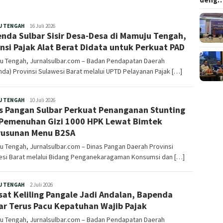
Redaksi
U TENGAH
16 Juli 2026
nda Sulbar Sisir Desa-Desa di Mamuju Tengah,
nsi Pajak Alat Berat Didata untuk Perkuat PAD
u Tengah, Jurnalsulbar.com – Badan Pendapatan Daerah
da) Provinsi Sulawesi Barat melalui UPTD Pelayanan Pajak […]
Redaksi
U TENGAH
10 Juli 2026
s Pangan Sulbar Perkuat Penanganan Stunting
Pemenuhan Gizi 1000 HPK Lewat Bimtek
usunan Menu B2SA
 Tengah, Jurnalsulbar.com – Dinas Pangan Daerah Provinsi
esi Barat melalui Bidang Penganekaragaman Konsumsi dan […]
Redaksi
U TENGAH
2 Juli 2026
at Keliling Pangale Jadi Andalan, Bapenda
ar Terus Pacu Kepatuhan Wajib Pajak
u Tengah, Jurnalsulbar.com – Badan Pendapatan Daerah