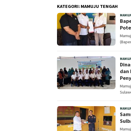
KATEGORI:
MAMUJU TENGAH
MAMUJ
Bape
Pote
Mamuj
(Bapen
MAMUJ
Dina
dan 
Peny
Mamuju
Sulaw
MAMUJ
Sams
Sulb
Mamuj