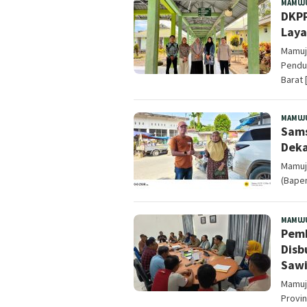
MAMUJ
DKPP
Laya
Mamuj
Pendu
Barat 
MAMUJ
Sams
Deka
Mamuj
(Bapen
MAMUJ
Pemb
Disb
Sawi
Mamuj
Provin