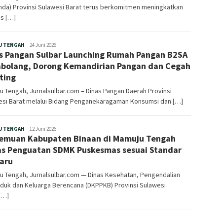
nda) Provinsi Sulawesi Barat terus berkomitmen meningkatkan
as […]
Redaksi
U TENGAH
24 Juni 2026
s Pangan Sulbar Launching Rumah Pangan B2SA
abolang, Dorong Kemandirian Pangan dan Cegah
ting
 Tengah, Jurnalsulbar.com – Dinas Pangan Daerah Provinsi
esi Barat melalui Bidang Penganekaragaman Konsumsi dan […]
Redaksi
U TENGAH
12 Juni 2026
emuan Kabupaten Binaan di Mamuju Tengah
s Penguatan SDMK Puskesmas sesuai Standar
aru
u Tengah, Jurnalsulbar.com — Dinas Kesehatan, Pengendalian
duk dan Keluarga Berencana (DKPPKB) Provinsi Sulawesi
[…]