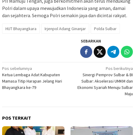
PII Mamuju Tengah, juga berkomitmen akan terus mendukung
Polri dalam upaya mewujudkan Indonesia yang aman, damai
dan sejahtera. Semoga Polri semakin jaya dan dicintai rakyat.
HUT Bhayangkara
Irjenpol Adang Ginanjar
Polda Sulbar
SEBARKAN
Navigasi
Pos sebelumnya
Pos berikutnya
Ketua Lembaga Adat Kabupaten
Sinergi Pemprov Sulbar & BI
pos
Mamasa Titip Harapan Jelang Hari
Sulbar: Akselerasi UMKM dan
Bhayangkara ke-79
Ekonomi Syariah Menuju Sulbar
Maju
POS TERKAIT