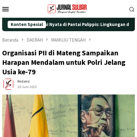
Loncat
Menu
ke
Mobile
konten
engan Aksi Nyata di Pantai Palippis: Lingkungan dan Kesehatan J
Konten Spesial
Beranda
DAERAH
MAMUJU TENGAH
Organisasi PII di Mateng Sampaikan
Harapan Mendalam untuk Polri Jelang
Usia ke-79
Redaksi
20 Juni 2025