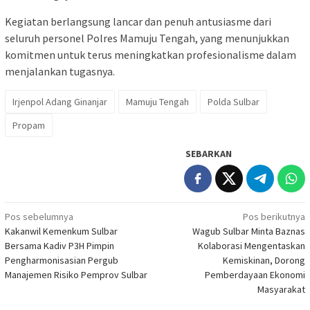
Kegiatan berlangsung lancar dan penuh antusiasme dari
seluruh personel Polres Mamuju Tengah, yang menunjukkan
komitmen untuk terus meningkatkan profesionalisme dalam
menjalankan tugasnya.
Irjenpol Adang Ginanjar
Mamuju Tengah
Polda Sulbar
Propam
SEBARKAN
Navigasi
Pos sebelumnya
Pos berikutnya
Kakanwil Kemenkum Sulbar
Wagub Sulbar Minta Baznas
pos
Bersama Kadiv P3H Pimpin
Kolaborasi Mengentaskan
Pengharmonisasian Pergub
Kemiskinan, Dorong
Manajemen Risiko Pemprov Sulbar
Pemberdayaan Ekonomi
Masyarakat