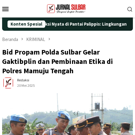
Loncat
Menu
ke
Mobile
konten
5 dengan Aksi Nyata di Pantai Palippis: Lingkungan dan Kesehat
Konten Spesial
Beranda
KRIMINAL
Bid Propam Polda Sulbar Gelar
Gaktibplin dan Pembinaan Etika di
Polres Mamuju Tengah
Redaksi
20 Mei 2025