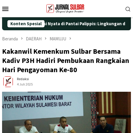
Loncat
Menu
ke
Mobile
konten
 dengan Aksi Nyata di Pantai Palippis: Lingkungan dan Kesehatan
Konten Spesial
Beranda
DAERAH
MAMUJU
Kakanwil Kemenkum Sulbar Bersama
Kadiv P3H Hadiri Pembukaan Rangkaian
Hari Pengayoman Ke-80
Redaksi
4 Juli 2025