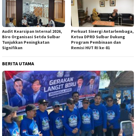
Audit Kearsipan Internal 2026,
Perkuat Sinergi Antarlembaga,
Biro Organisasi Setda Sulbar
Ketua DPRD Sulbar Dukung
Tunjukkan Peningkatan
Program Pembinaan dan
Signifikan
Remisi HUT RI ke-81
BERITA UTAMA