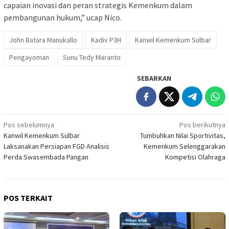
capaian inovasi dan peran strategis Kemenkum dalam
pembangunan hukum,” ucap Nico.
John Batara Manukallo
Kadiv P3H
Kanwil Kemenkum Sulbar
Pengayoman
Sunu Tedy Maranto
SEBARKAN
Navigasi
Pos sebelumnya
Pos berikutnya
Kanwil Kemenkum Sulbar
Tumbuhkan Nilai Sportivitas,
pos
Laksanakan Persiapan FGD Analisis
Kemenkum Selenggarakan
Perda Swasembada Pangan
Kompetisi Olahraga
POS TERKAIT