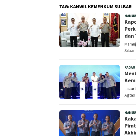
TAG:
KANWIL KEMENKUM SULBAR
MAMUJ
Kapo
Perk
dan 
Mamuju
Silbar
RAGAM
Menk
Kem
Jakar
Agtas 
MAMUJ
Kaka
Pimt
Akhi