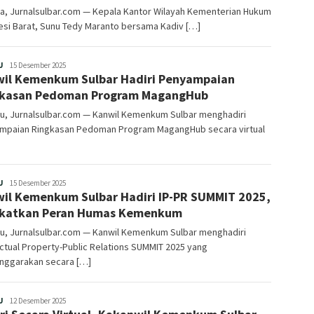
ta, Jurnalsulbar.com — Kepala Kantor Wilayah Kementerian Hukum
esi Barat, Sunu Tedy Maranto bersama Kadiv […]
Redaksi
U
15 Desember 2025
il Kemenkum Sulbar Hadiri Penyampaian
gkasan Pedoman Program MagangHub
u, Jurnalsulbar.com — Kanwil Kemenkum Sulbar menghadiri
mpaian Ringkasan Pedoman Program MagangHub secara virtual
Redaksi
U
15 Desember 2025
il Kemenkum Sulbar Hadiri IP-PR SUMMIT 2025,
gkatkan Peran Humas Kemenkum
u, Jurnalsulbar.com — Kanwil Kemenkum Sulbar menghadiri
ectual Property-Public Relations SUMMIT 2025 yang
enggarakan secara […]
Redaksi
U
12 Desember 2025