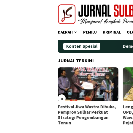
Loncat
ke
konten
DAERAH
PEMILU
KRIMINAL
OL
Konten Spesial
Demokrat Polman 
JURNAL TERKINI
«
tival Jiwa Wastra Dibuka,
Lengkapi Struktur Pimpinan
Awal
prov Sulbar Perkuat
OPD, Gubernur Sulbar
Doa,
rategi Pengembangan
Wawancara Job Fit 16
Ting
nun
Pejabat JPT Pratama