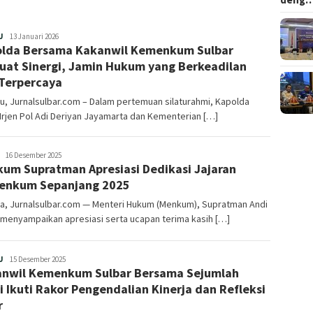
Redaksi
U
13 Januari 2026
lda Bersama Kakanwil Kemenkum Sulbar
uat Sinergi, Jamin Hukum yang Berkeadilan
Terpercaya
, Jurnalsulbar.com – Dalam pertemuan silaturahmi, Kapolda
 Irjen Pol Adi Deriyan Jayamarta dan Kementerian […]
Redaksi
16 Desember 2025
um Supratman Apresiasi Dedikasi Jajaran
enkum Sepanjang 2025
ta, Jurnalsulbar.com — Menteri Hukum (Menkum), Supratman Andi
menyampaikan apresiasi serta ucapan terima kasih […]
Redaksi
U
15 Desember 2025
nwil Kemenkum Sulbar Bersama Sejumlah
i Ikuti Rakor Pengendalian Kinerja dan Refleksi
r