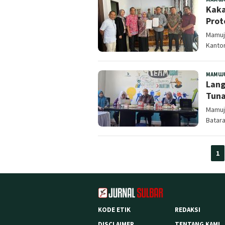
Kaka
Prot
Mamuju
Kanto
MAMUJ
Lang
Tuna
Mamuj
Batar
1
KODE ETIK
REDAKSI
DISCLAIMER
TENTANG KAMI