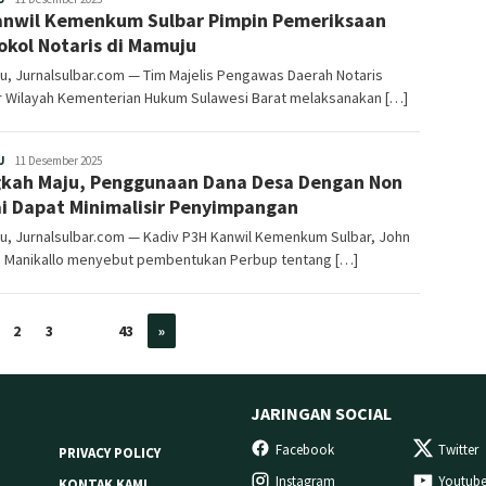
nwil Kemenkum Sulbar Pimpin Pemeriksaan
okol Notaris di Mamuju
, Jurnalsulbar.com — Tim Majelis Pengawas Daerah Notaris
r Wilayah Kementerian Hukum Sulawesi Barat melaksanakan […]
Redaksi
U
11 Desember 2025
kah Maju, Penggunaan Dana Desa Dengan Non
i Dapat Minimalisir Penyimpangan
u, Jurnalsulbar.com — Kadiv P3H Kanwil Kemenkum Sulbar, John
a Manikallo menyebut pembentukan Perbup tentang […]
2
3
…
43
»
JARINGAN SOCIAL
Facebook
Twitter
PRIVACY POLICY
Instagram
Youtub
KONTAK KAMI