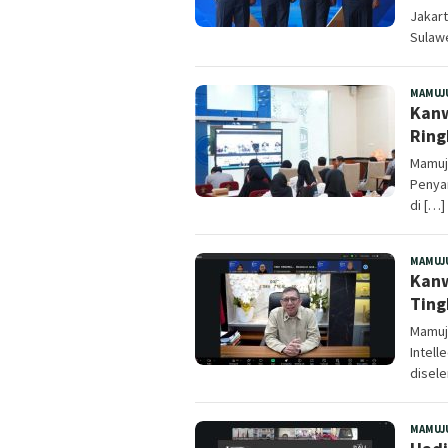
Jakar
Sulaw
MAMUJ
Kanw
Rin
Mamuj
Penya
di […]
MAMUJ
Kanw
Tin
Mamuj
Intell
disel
MAMUJ