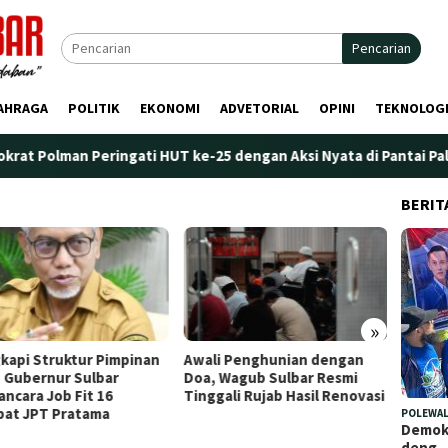
Pencarian
AHRAGA
POLITIK
EKONOMI
ADVETORIAL
OPINI
TEKNOLOG
Peringati HUT ke-25 dengan Aksi Nyata di Pantai Palippis: Lingk
BERIT
»
i Penghunian dengan
Plt. Kepala Bapperida Sulbar
Perdan
 Wagub Sulbar Resmi
Tekankan Sinergi
Marano
gali Rujab Hasil Renovasi
Perencanaan dan Penguatan
Penge
Kelembagaan Ormas
POLEWAL
Demokr
deng