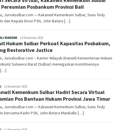
ri Secara Virtual, Kakanwil Kemenkum Sulbar
i Peresmian Posbankum Provinsi Bali
u, Jurnalsulbar.com — Kakanwil Kemenkum Sulbar, Sunu Tedy
o dan Kepala Divisi P3H, John Batara […]
Redaksi
ALI MANDAR
12 Desember 2025
il Hukum Sulbar Perkuat Kapasitas Posbakum,
ng Restorative Justice
n, Jurnalsulbar.com – Kantor Wilayah (Kanwil) Kementerian Hukum
nkum) Sulawesi Barat (Sulbar) menegaskan komitmennya
 […]
Redaksi
U
12 Desember 2025
nwil Kemenkum Sulbar Hadiri Secara Virtual
smian Pos Bantuan Hukum Provinsi Jawa Timur
u, Jurnalsulbar.com — Kakanwil Kemenkum Sulbar, Sunu Tedy
o bersama Kadiv P3H, John Batara Manikallo […]
Redaksi
U
11 Desember 2025