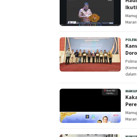
Hadi
Ikut
Mamuj
Marant
POLEW
Kanw
Doro
​Polma
(Keme
dalam
MAMUJ
Kaka
Pere
Mamuj
Marant
MAMUJ