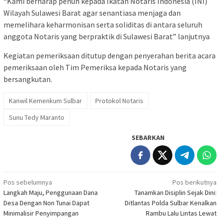
“Kami berharap penuh kepada Ikatan Notaris Indonesia (INI)
Wilayah Sulawesi Barat agar senantiasa menjaga dan
memelihara keharmonisan serta soliditas di antara seluruh
anggota Notaris yang berpraktik di Sulawesi Barat” lanjutnya
Kegiatan pemeriksaan ditutup dengan penyerahan berita acara
pemeriksaan oleh Tim Pemeriksa kepada Notaris yang
bersangkutan.
Kanwil Kemenkum Sulbar
Protokol Notaris
Sunu Tedy Maranto
SEBARKAN
Navigasi
Pos sebelumnya
Pos berikutnya
Langkah Maju, Penggunaan Dana
Tanamkan Disiplin Sejak Dini:
pos
Desa Dengan Non Tunai Dapat
Ditlantas Polda Sulbar Kenalkan
Minimalisir Penyimpangan
Rambu Lalu Lintas Lewat