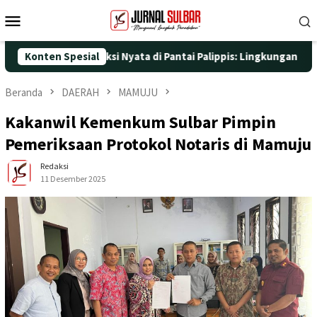
Loncat
Menu
ke
Mobile
konten
25 dengan Aksi Nyata di Pantai Palippis: Lingkungan dan Kesehat
Konten Spesial
Beranda
DAERAH
MAMUJU
Kakanwil Kemenkum Sulbar Pimpin
Pemeriksaan Protokol Notaris di Mamuju
Redaksi
11 Desember 2025