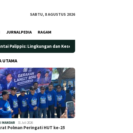
SABTU, 8 AGUSTUS 2026
I
JURNALPEDIA
RAGAM
 Lingkungan dan Kesehatan Jadi Prioritas
Jadi Wadah Sila
A UTAMA
I MANDAR
31 Juli 2026
at Polman Peringati HUT ke-25
…