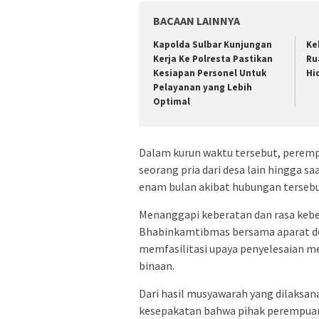
BACAAN LAINNYA
Kapolda Sulbar Kunjungan
Ke
Kerja Ke Polresta Pastikan
Ru
Kesiapan Personel Untuk
Hi
Pelayanan yang Lebih
Optimal
Dalam kurun waktu tersebut, peremp
seorang pria dari desa lain hingga 
enam bulan akibat hubungan tersebu
Menanggapi keberatan dan rasa keber
Bhabinkamtibmas bersama aparat de
memfasilitasi upaya penyelesaian me
binaan.
Dari hasil musyawarah yang dilaksan
kesepakatan bahwa pihak perempuan