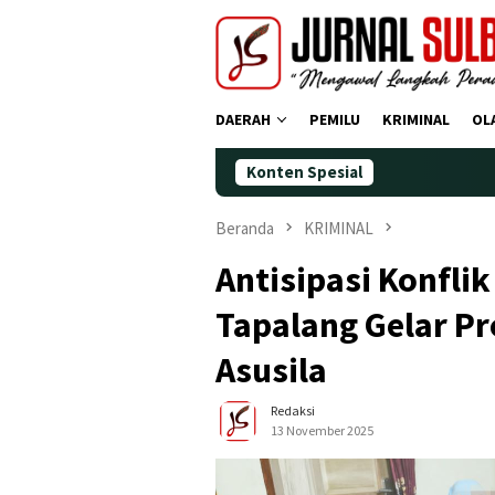
Loncat
ke
konten
DAERAH
PEMILU
KRIMINAL
OL
Konten Spesial
Demokrat Po
Beranda
KRIMINAL
Antisipasi Konfli
Tapalang Gelar P
Asusila
Redaksi
13 November 2025