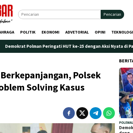
Pencarian
AHRAGA
POLITIK
EKONOMI
ADVETORIAL
OPINI
TEKNOLOG
lman Peringati HUT ke-25 dengan Aksi Nyata di Pantai Palippis:
BERIT
k Berkepanjangan, Polsek
roblem Solving Kasus
POLEWAL
Demokr
deng