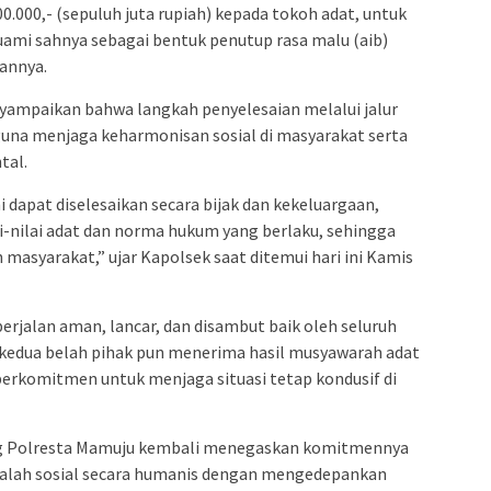
0.000,- (sepuluh juta rupiah) kepada tokoh adat, untuk
ami sahnya sebagai bentuk penutup rasa malu (aib)
annya.
ampaikan bahwa langkah penyelesaian melalui jalur
guna menjaga keharmonisan sosial di masyarakat serta
tal.
 dapat diselesaikan secara bijak dan kekeluargaan,
i-nilai adat dan norma hukum yang berlaku, sehingga
masyarakat,” ujar Kapolsek saat ditemui hari ini Kamis
erjalan aman, lancar, dan disambut baik oleh seluruh
ri kedua belah pihak pun menerima hasil musyawarah adat
berkomitmen untuk menjaga situasi tetap kondusif di
lang Polresta Mamuju kembali menegaskan komitmennya
alah sosial secara humanis dengan mengedepankan