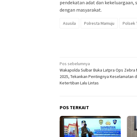
pendekatan adat dan kekeluargaan, s
dengan masyarakat.
Asusila
Polresta Mamuju
Polsek 
Navigasi
Pos sebelumnya
Wakapolda Sulbar Buka Latpra Ops Zebra
pos
2025, Tekankan Pentingnya Keselamatan 
Ketertiban Lalu Lintas
POS TERKAIT