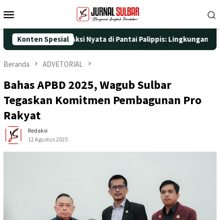
Loncat
Menu
ke
Mobile
konten
5 dengan Aksi Nyata di Pantai Palippis: Lingkungan dan Kesehat
Konten Spesial
Beranda
ADVETORIAL
Bahas APBD 2025, Wagub Sulbar
Tegaskan Komitmen Pembagunan Pro
Rakyat
Redaksi
12 Agustus 2025