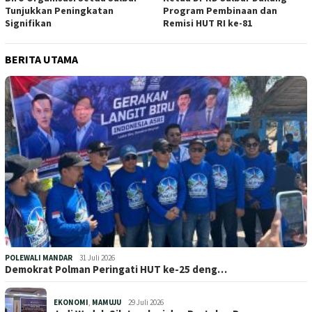
Tunjukkan Peningkatan
Program Pembinaan dan
Signifikan
Remisi HUT RI ke-81
BERITA UTAMA
POLEWALI MANDAR
31 Juli 2026
Demokrat Polman Peringati HUT ke-25 deng…
EKONOMI
,
MAMUJU
29 Juli 2026