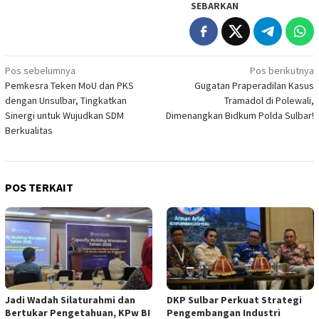
SEBARKAN
Navigasi
Pos sebelumnya
Pos berikutnya
Pemkesra Teken MoU dan PKS
Gugatan Praperadilan Kasus
pos
dengan Unsulbar, Tingkatkan
Tramadol di Polewali,
Sinergi untuk Wujudkan SDM
Dimenangkan Bidkum Polda Sulbar!
Berkualitas
POS TERKAIT
Jadi Wadah Silaturahmi dan
DKP Sulbar Perkuat Strategi
Bertukar Pengetahuan, KPw BI
Pengembangan Industri