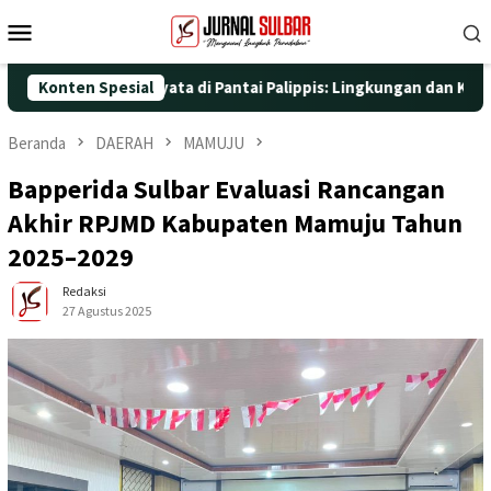
Loncat
Menu
ke
Mobile
konten
an Aksi Nyata di Pantai Palippis: Lingkungan dan Kesehatan Jadi
Konten Spesial
Beranda
DAERAH
MAMUJU
Bapperida Sulbar Evaluasi Rancangan
Akhir RPJMD Kabupaten Mamuju Tahun
2025–2029
Redaksi
27 Agustus 2025