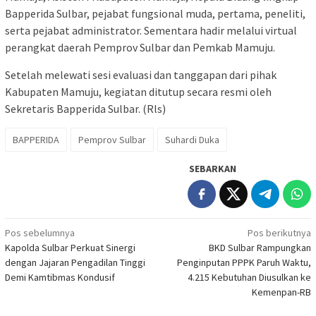
Bapperida Sulbar, pejabat fungsional muda, pertama, peneliti,
serta pejabat administrator. Sementara hadir melalui virtual
perangkat daerah Pemprov Sulbar dan Pemkab Mamuju.
Setelah melewati sesi evaluasi dan tanggapan dari pihak
Kabupaten Mamuju, kegiatan ditutup secara resmi oleh
Sekretaris Bapperida Sulbar. (Rls)
BAPPERIDA
Pemprov Sulbar
Suhardi Duka
SEBARKAN
Navigasi
Pos sebelumnya
Pos berikutnya
Kapolda Sulbar Perkuat Sinergi
BKD Sulbar Rampungkan
pos
dengan Jajaran Pengadilan Tinggi
Penginputan PPPK Paruh Waktu,
Demi Kamtibmas Kondusif
4.215 Kebutuhan Diusulkan ke
Kemenpan-RB