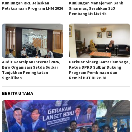
Kunjungan RRI, Jelaskan
Kunjungan Manajemen Bank
Pelaksanaan Program LHM 2026
Sinarmas, Serahkan SLO
Pembangkit Listrik
Audit Kearsipan Internal 2026,
Perkuat Sinergi Antarlembaga,
Biro Organisasi Setda Sulbar
Ketua DPRD Sulbar Dukung
Tunjukkan Peningkatan
Program Pembinaan dan
Signifikan
Remisi HUT RI ke-81
BERITA UTAMA