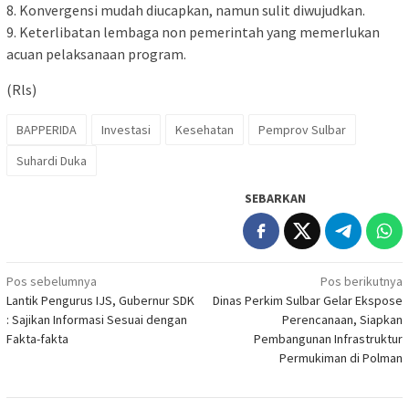
8.⁠ ⁠Konvergensi mudah diucapkan, namun sulit diwujudkan.
9.⁠ ⁠Keterlibatan lembaga non pemerintah yang memerlukan
acuan pelaksanaan program.
(Rls)
BAPPERIDA
Investasi
Kesehatan
Pemprov Sulbar
Suhardi Duka
SEBARKAN
Navigasi
Pos sebelumnya
Pos berikutnya
Lantik Pengurus IJS, Gubernur SDK
Dinas Perkim Sulbar Gelar Ekspose
pos
: Sajikan Informasi Sesuai dengan
Perencanaan, Siapkan
Fakta-fakta
Pembangunan Infrastruktur
Permukiman di Polman