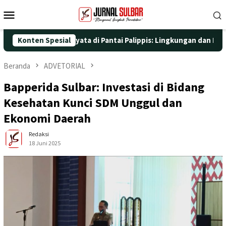
Loncat
Menu
ke
Mobile
konten
gan Aksi Nyata di Pantai Palippis: Lingkungan dan Kesehatan Ja
Konten Spesial
Beranda
ADVETORIAL
Bapperida Sulbar: Investasi di Bidang
Kesehatan Kunci SDM Unggul dan
Ekonomi Daerah
Redaksi
18 Juni 2025