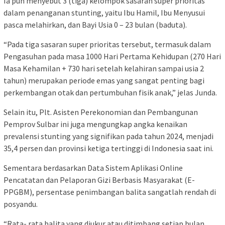
Ia pun menyebut 3 (tiga) kelompok sasaran super prioritas
dalam penanganan stunting, yaitu Ibu Hamil, Ibu Menyusui
pasca melahirkan, dan Bayi Usia 0 – 23 bulan (baduta).
“Pada tiga sasaran super prioritas tersebut, termasuk dalam
Pengasuhan pada masa 1000 Hari Pertama Kehidupan (270 Hari
Masa Kehamilan + 730 hari setelah kelahiran sampai usia 2
tahun) merupakan periode emas yang sangat penting bagi
perkembangan otak dan pertumbuhan fisik anak,” jelas Junda.
Selain itu, Plt. Asisten Perekonomian dan Pembangunan
Pemprov Sulbar ini juga mengungkap angka kenaikan
prevalensi stunting yang signifikan pada tahun 2024, menjadi
35,4 persen dan provinsi ketiga tertinggi di Indonesia saat ini.
Sementara berdasarkan Data Sistem Aplikasi Online
Pencatatan dan Pelaporan Gizi Berbasis Masyarakat (E-
PPGBM), persentase penimbangan balita sangatlah rendah di
posyandu.
“Rata- rata balita yang diukur atau ditimbang setiap bulan