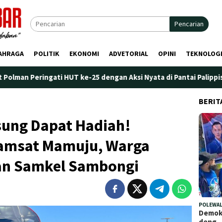
Pencarian
AHRAGA
POLITIK
EKONOMI
ADVETORIAL
OPINI
TEKNOLOG
 HUT ke-25 dengan Aksi Nyata di Pantai Palippis: Lingkungan dan
BERIT
sung Dapat Hadiah!
amsat Mamuju, Warga
dan Samkel Sambongi
POLEWAL
Demokr
deng