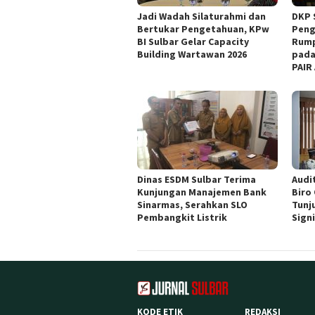
Jadi Wadah Silaturahmi dan
DKP 
Bertukar Pengetahuan, KPw
Peng
BI Sulbar Gelar Capacity
Rump
Building Wartawan 2026
pada
PAIR
Dinas ESDM Sulbar Terima
Audit
Kunjungan Manajemen Bank
Biro
Sinarmas, Serahkan SLO
Tunj
Pembangkit Listrik
Sign
KODE ETIK
REDAKSI