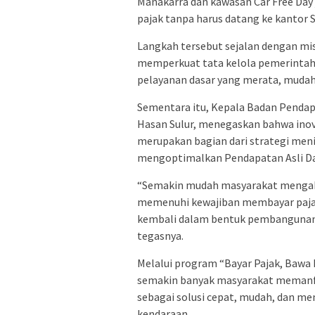
Manakarra dan kawasan Car Free Day
pajak tanpa harus datang ke kantor 
Langkah tersebut sejalan dengan mis
memperkuat tata kelola pemerintah
pelayanan dasar yang merata, mudah 
Sementara itu, Kepala Badan Pendap
Hasan Sulur, menegaskan bahwa inov
merupakan bagian dari strategi men
mengoptimalkan Pendapatan Asli Da
“Semakin mudah masyarakat mengaks
memenuhi kewajiban membayar pajak
kembali dalam bentuk pembangunan d
tegasnya.
Melalui program “Bayar Pajak, Bawa
semakin banyak masyarakat memanf
sebagai solusi cepat, mudah, dan m
kendaraan.