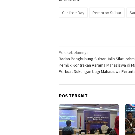
Car free Day
Pemprov Sulbar
Sa
Navigasi
Pos sebelumnya
Badan Penghubung Sulbar Jalin Silaturahm
pos
Pemilik Kontrakan Asrama Mahasiswa di M
Perkuat Dukungan bagi Mahasiswa Perant
POS TERKAIT