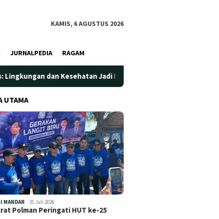
KAMIS, 6 AGUSTUS 2026
I
JURNALPEDIA
RAGAM
 Kesehatan Jadi Prioritas
Jadi Wadah Silaturahmi dan Be
A UTAMA
I MANDAR
31 Juli 2026
at Polman Peringati HUT ke-25
…