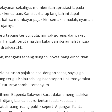
pelayanan sekaligus memberikan apresiasi kepada
k kendaraan. Kami berharap langkah ini dapat
 bahwa membayar pajak kini semakin mudah, nyaman,
ujarnya.
ti tepung terigu, gula, minyak goreng, dan paket
 hangat, terutama dari kalangan ibu rumah tangga
i lokasi CFD.
ah, mengaku senang dengan inovasi yang dihadirkan
elain urusan pajak selesai dengan cepat, saya juga
 terigu. Kalau ada kegiatan seperti ini, masyarakat
” tuturnya sambil tersenyum.
omitmen Bapenda Sulawesi Barat dalam menghadirkan
ah dijangkau, dan berorientasi pada kepuasan
t di ruang-ruang publik seperti Anjungan Pantai