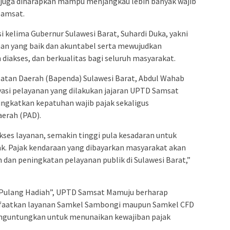
 juga diharapkan mampu menjangkau lebih banyak wajib
Samsat.
i kelima Gubernur Sulawesi Barat, Suhardi Duka, yakni
an yang baik dan akuntabel serta mewujudkan
diakses, dan berkualitas bagi seluruh masyarakat.
atan Daerah (Bapenda) Sulawesi Barat, Abdul Wahab
asi pelayanan yang dilakukan jajaran UPTD Samsat
ingkatkan kepatuhan wajib pajak sekaligus
erah (PAD).
es layanan, semakin tinggi pula kesadaran untuk
. Pajak kendaraan yang dibayarkan masyarakat akan
an peningkatan pelayanan publik di Sulawesi Barat,”
 Pulang Hadiah”, UPTD Samsat Mamuju berharap
aatkan layanan Samkel Sambongi maupun Samkel CFD
enguntungkan untuk menunaikan kewajiban pajak