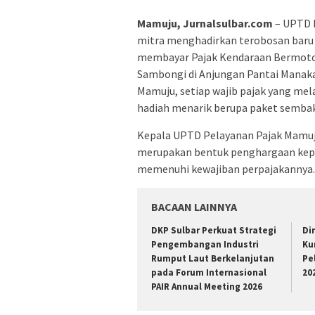
Mamuju, Jurnalsulbar.com
– UPTD 
mitra menghadirkan terobosan baru
membayar Pajak Kendaraan Bermotor 
Sambongi di Anjungan Pantai Manakar
Mamuju, setiap wajib pajak yang 
hadiah menarik berupa paket sembak
Kepala UPTD Pelayanan Pajak Mamuju
merupakan bentuk penghargaan kep
memenuhi kewajiban perpajakannya.
BACAAN LAINNYA
DKP Sulbar Perkuat Strategi
Di
Pengembangan Industri
Ku
Rumput Laut Berkelanjutan
Pe
pada Forum Internasional
20
PAIR Annual Meeting 2026