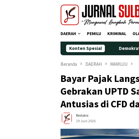
Loncat
ke
konten
DAERAH
PEMILU
KRIMINAL
OL
Konten Spesial
Demokrat Polman Peringati
Beranda
DAERAH
MAMUJU
Bayar Pajak Lang
Gebrakan UPTD S
Antusias di CFD 
Redaksi
29 Juni 2026