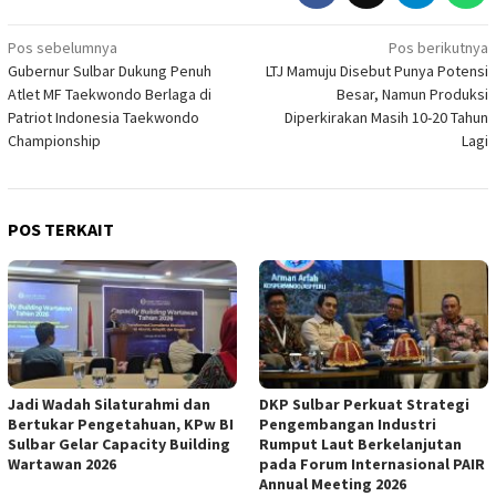
Navigasi
Pos sebelumnya
Pos berikutnya
Gubernur Sulbar Dukung Penuh
LTJ Mamuju Disebut Punya Potensi
pos
Atlet MF Taekwondo Berlaga di
Besar, Namun Produksi
Patriot Indonesia Taekwondo
Diperkirakan Masih 10-20 Tahun
Championship
Lagi
POS TERKAIT
Jadi Wadah Silaturahmi dan
DKP Sulbar Perkuat Strategi
Bertukar Pengetahuan, KPw BI
Pengembangan Industri
Sulbar Gelar Capacity Building
Rumput Laut Berkelanjutan
Wartawan 2026
pada Forum Internasional PAIR
Annual Meeting 2026