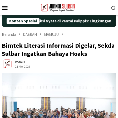
Loncat
Menu
ke
Mobile
konten
5 dengan Aksi Nyata di Pantai Palippis: Lingkungan dan Kesehat
Konten Spesial
Beranda
DAERAH
MAMUJU
Bimtek Literasi Informasi Digelar, Sekda
Sulbar Ingatkan Bahaya Hoaks
Redaksi
21 Mei 2026