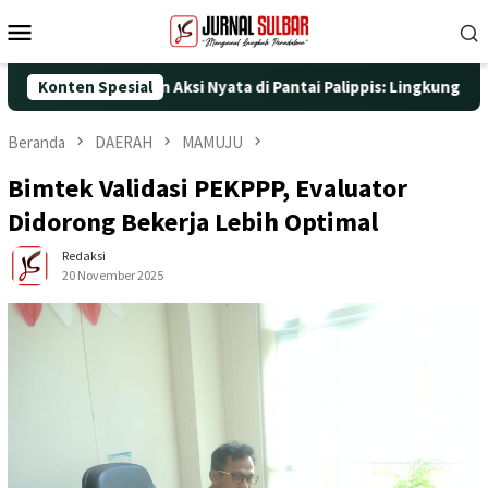
Loncat
Menu
ke
Mobile
konten
e-25 dengan Aksi Nyata di Pantai Palippis: Lingkungan dan Keseh
Konten Spesial
Beranda
DAERAH
MAMUJU
Bimtek Validasi PEKPPP, Evaluator
Didorong Bekerja Lebih Optimal
Redaksi
20 November 2025