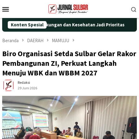
Loncat
Menu
ke
Mobile
konten
alippis: Lingkungan dan Kesehatan Jadi Prioritas
Konten Spesial
Jadi W
Beranda
DAERAH
MAMUJU
Biro Organisasi Setda Sulbar Gelar Rakor
Pembangunan ZI, Perkuat Langkah
Menuju WBK dan WBBM 2027
Redaksi
29 Juni 2026