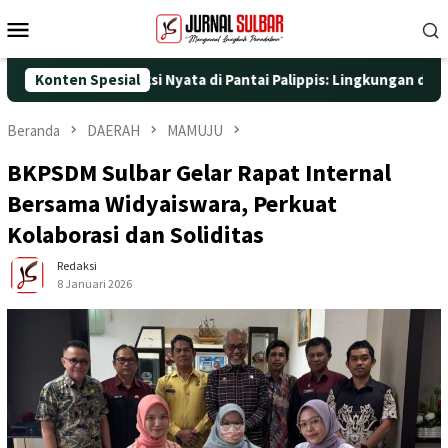
Loncat
Menu
ke
Mobile
konten
 dengan Aksi Nyata di Pantai Palippis: Lingkungan dan Kesehatan
Konten Spesial
Beranda
DAERAH
MAMUJU
BKPSDM Sulbar Gelar Rapat Internal
Bersama Widyaiswara, Perkuat
Kolaborasi dan Soliditas
Redaksi
8 Januari 2026