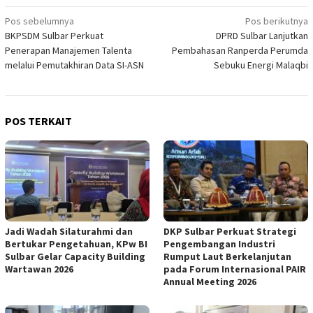
Navigasi
Pos sebelumnya
Pos berikutnya
BKPSDM Sulbar Perkuat
DPRD Sulbar Lanjutkan
pos
Penerapan Manajemen Talenta
Pembahasan Ranperda Perumda
melalui Pemutakhiran Data SI-ASN
Sebuku Energi Malaqbi
POS TERKAIT
Jadi Wadah Silaturahmi dan
DKP Sulbar Perkuat Strategi
Bertukar Pengetahuan, KPw BI
Pengembangan Industri
Sulbar Gelar Capacity Building
Rumput Laut Berkelanjutan
Wartawan 2026
pada Forum Internasional PAIR
Annual Meeting 2026