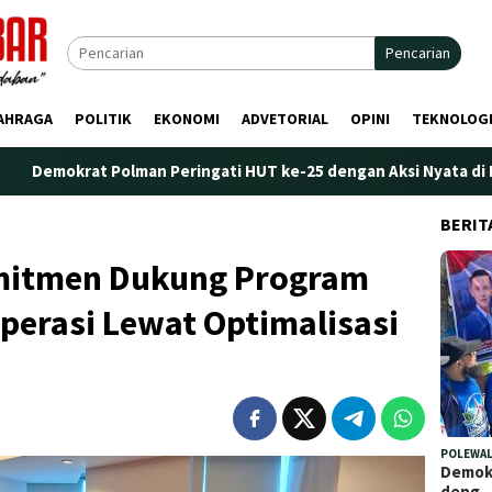
Pencarian
AHRAGA
POLITIK
EKONOMI
ADVETORIAL
OPINI
TEKNOLOG
olman Peringati HUT ke-25 dengan Aksi Nyata di Pantai Palippis:
BERIT
mitmen Dukung Program
erasi Lewat Optimalisasi
POLEWAL
Demokr
deng