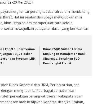
bu (19-20 Mei 2026).
 upaya sinergi antar perangkat daerah dalam mendukung
i Barat. Hal ini sejalan dari upaya mewujudkan misi
uka, khususnya dalam memperkuat tata kelola
el serta mewujudkan pelayanan dasar yang berkualitas.
nas ESDM Sulbar Terima
Dinas ESDM Sulbar Terima
njungan RRI, Jelaskan
Kunjungan Manajemen Bank
laksanaan Program LHM
Sinarmas, Serahkan SLO
26
Pembangkit Listrik
 oleh Dinas Koperasi dan UKM, Perindustrian, dan
t dengan menghadirkan berbagai pemateri dari
ti oleh perwakilan perangkat daerah kabupaten dan
pembahasan arah kebijakan koperasi desa/kelurahan,