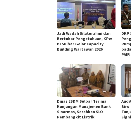
Jadi Wadah Silaturahmi dan
DKP 
Bertukar Pengetahuan, KPw
Peng
BI Sulbar Gelar Capacity
Rump
Building Wartawan 2026
pada
PAIR
Dinas ESDM Sulbar Terima
Audit
Kunjungan Manajemen Bank
Biro
Sinarmas, Serahkan SLO
Tunj
Pembangkit Listrik
Sign