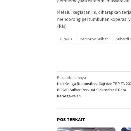
pemberdayaan ekonomi masyarakat.
Melalui kegiatan ini, diharapkan terj
mendorong pertumbuhan koperasi yang
(Rls)
BPKAD
Pemprov Sulbar
Suhardi 
Navigasi
Pos sebelumnya
Hari Ketiga Rekonsiliasi Gaji dan TPP TA 20
pos
BPKAD Sulbar Perkuat Sinkronisasi Data
Kepegawaian
POS TERKAIT