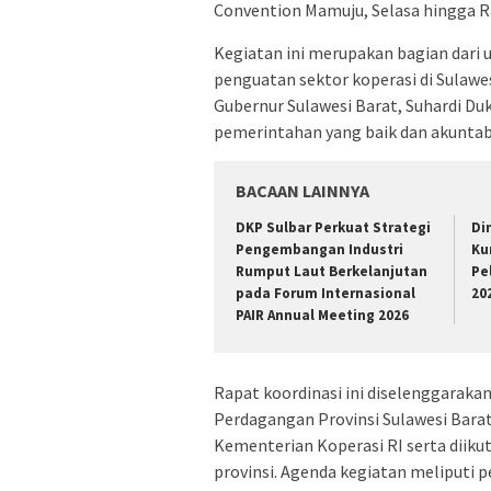
Convention Mamuju, Selasa hingga Ra
Kegiatan ini merupakan bagian dari
penguatan sektor koperasi di Sulawes
Gubernur Sulawesi Barat, Suhardi D
pemerintahan yang baik dan akuntab
BACAAN LAINNYA
DKP Sulbar Perkuat Strategi
Di
Pengembangan Industri
Ku
Rumput Laut Berkelanjutan
Pe
pada Forum Internasional
20
PAIR Annual Meeting 2026
Rapat koordinasi ini diselenggarakan
Perdagangan Provinsi Sulawesi Bara
Kementerian Koperasi RI serta diiku
provinsi. Agenda kegiatan meliputi 