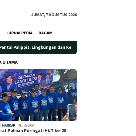
JUMAT, 7 AGUSTUS 2026
I
JURNALPEDIA
RAGAM
 Lingkungan dan Kesehatan Jadi Prioritas
Jadi Wadah Sil
A UTAMA
I MANDAR
31 Juli 2026
at Polman Peringati HUT ke-25
…