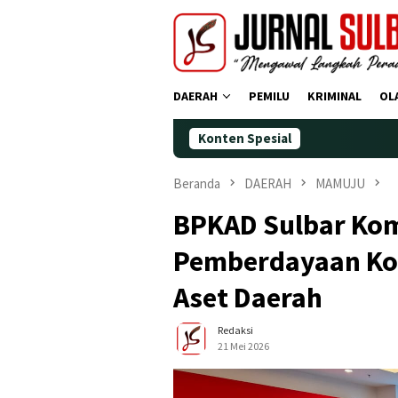
Loncat
ke
konten
DAERAH
PEMILU
KRIMINAL
OL
Konten Spesial
Demokrat P
Beranda
DAERAH
MAMUJU
BPKAD Sulbar Ko
Pemberdayaan Kop
Aset Daerah
Redaksi
21 Mei 2026