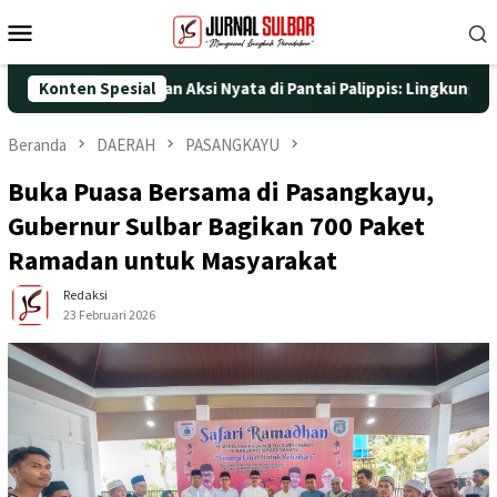
Loncat
Menu
ke
Mobile
konten
ke-25 dengan Aksi Nyata di Pantai Palippis: Lingkungan dan Kese
Konten Spesial
Beranda
DAERAH
PASANGKAYU
Buka Puasa Bersama di Pasangkayu,
Gubernur Sulbar Bagikan 700 Paket
Ramadan untuk Masyarakat
Redaksi
23 Februari 2026