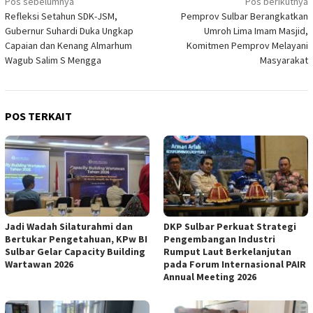
Navigasi
Pos sebelumnya
Pos berikutnya
Refleksi Setahun SDK-JSM,
Pemprov Sulbar Berangkatkan
pos
Gubernur Suhardi Duka Ungkap
Umroh Lima Imam Masjid,
Capaian dan Kenang Almarhum
Komitmen Pemprov Melayani
Wagub Salim S Mengga
Masyarakat
POS TERKAIT
Jadi Wadah Silaturahmi dan
DKP Sulbar Perkuat Strategi
Bertukar Pengetahuan, KPw BI
Pengembangan Industri
Sulbar Gelar Capacity Building
Rumput Laut Berkelanjutan
Wartawan 2026
pada Forum Internasional PAIR
Annual Meeting 2026