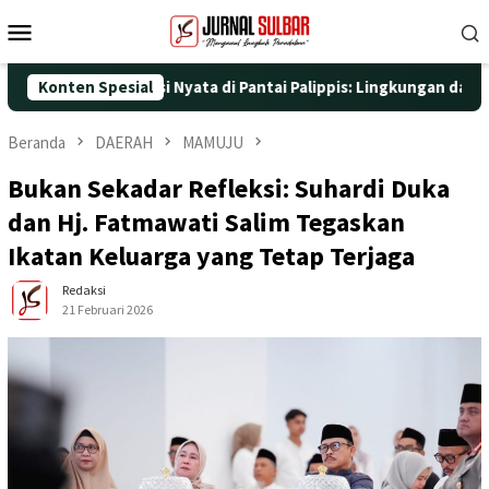
Loncat
Menu
ke
Mobile
konten
dengan Aksi Nyata di Pantai Palippis: Lingkungan dan Kesehatan
Konten Spesial
Beranda
DAERAH
MAMUJU
Bukan Sekadar Refleksi: Suhardi Duka
dan Hj. Fatmawati Salim Tegaskan
Ikatan Keluarga yang Tetap Terjaga
Redaksi
21 Februari 2026