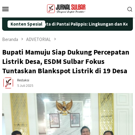
Loncat
Menu
ke
Mobile
konten
 Aksi Nyata di Pantai Palippis: Lingkungan dan Kesehatan Jadi 
Konten Spesial
Beranda
ADVETORIAL
Bupati Mamuju Siap Dukung Percepatan
Listrik Desa, ESDM Sulbar Fokus
Tuntaskan Blankspot Listrik di 19 Desa
Redaksi
5 Juli 2025