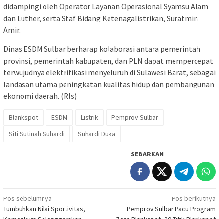
didampingi oleh Operator Layanan Operasional Syamsu Alam
dan Luther, serta Staf Bidang Ketenagalistrikan, Suratmin
Amir.
Dinas ESDM Sulbar berharap kolaborasi antara pemerintah
provinsi, pemerintah kabupaten, dan PLN dapat mempercepat
terwujudnya elektrifikasi menyeluruh di Sulawesi Barat, sebagai
landasan utama peningkatan kualitas hidup dan pembangunan
ekonomi daerah. (Rls)
Blankspot
ESDM
Listrik
Pemprov Sulbar
Siti Sutinah Suhardi
Suhardi Duka
SEBARKAN
Navigasi
Pos sebelumnya
Pos berikutnya
Tumbuhkan Nilai Sportivitas,
Pemprov Sulbar Pacu Program
pos
Kemenkum Selenggarakan
Zero Blankspot, 30 Titik Blankspot