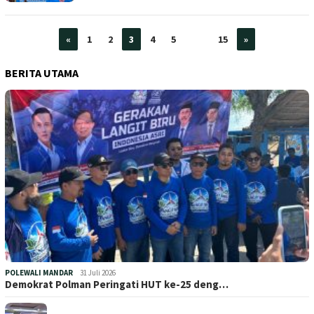
«
1
2
3
4
5
…
15
»
BERITA UTAMA
POLEWALI MANDAR
31 Juli 2026
Demokrat Polman Peringati HUT ke-25 deng…