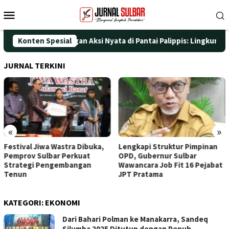
Loncat
Menu
ke
Mobile
konten
 HUT ke-25 dengan Aksi Nyata di Pantai Palippis: Lingkungan dan
Konten Spesial
JURNAL TERKINI
«
»
Festival Jiwa Wastra Dibuka,
Lengkapi Struktur Pimpinan
Pemprov Sulbar Perkuat
OPD, Gubernur Sulbar
Strategi Pengembangan
Wawancara Job Fit 16 Pejabat
Tenun
JPT Pratama
KATEGORI:
EKONOMI
Dari Bahari Polman ke Manakarra, Sandeq
Silumba 2025 Ditutup dengan Penuh