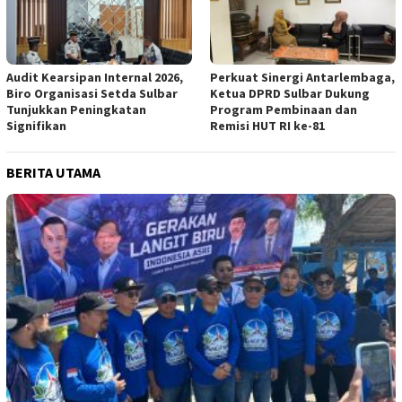
Audit Kearsipan Internal 2026,
Perkuat Sinergi Antarlembaga,
Biro Organisasi Setda Sulbar
Ketua DPRD Sulbar Dukung
Tunjukkan Peningkatan
Program Pembinaan dan
Signifikan
Remisi HUT RI ke-81
BERITA UTAMA