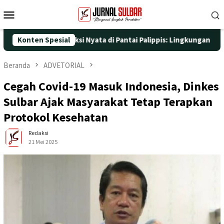
Loncat
Menu
ke
Mobile
konten
5 dengan Aksi Nyata di Pantai Palippis: Lingkungan dan Kesehata
Konten Spesial
Beranda
ADVETORIAL
Cegah Covid-19 Masuk Indonesia, Dinkes
Sulbar Ajak Masyarakat Tetap Terapkan
Protokol Kesehatan
Redaksi
21 Mei 2025