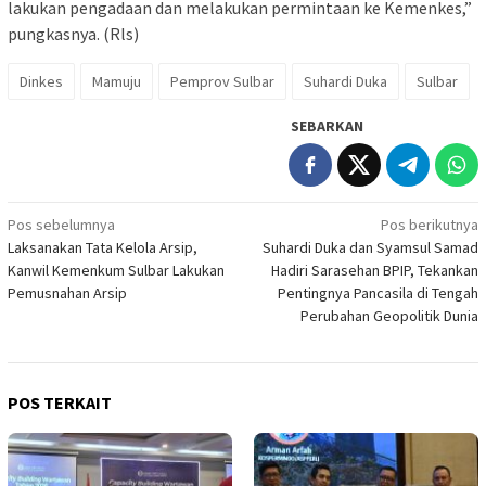
lakukan pengadaan dan melakukan permintaan ke Kemenkes,”
pungkasnya. (Rls)
Dinkes
Mamuju
Pemprov Sulbar
Suhardi Duka
Sulbar
SEBARKAN
Navigasi
Pos sebelumnya
Pos berikutnya
Laksanakan Tata Kelola Arsip,
Suhardi Duka dan Syamsul Samad
pos
Kanwil Kemenkum Sulbar Lakukan
Hadiri Sarasehan BPIP, Tekankan
Pemusnahan Arsip
Pentingnya Pancasila di Tengah
Perubahan Geopolitik Dunia
POS TERKAIT