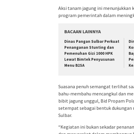
Aksi tanam jagung ini menunjukkan
program pemerintah dalam meningk
BACAAN LAINNYA
Dinas Pangan Sulbar Perkuat
Di
Penanganan Stunting dan
Ko
Pemenuhan Gizi 1000 HPK
Ba
Lewat Bimtek Penyusunan
Pe
Menu B2SA
Ke
Suasana penuh semangat terlihat sa
bahu-membahu mencangkul dan mena
bibit jagung unggul, Bid Propam Pol
setempat sebagai bentuk dukungan n
Sulbar.
“Kegiatan ini bukan sekadar penanama