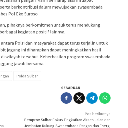
tahanan pangan. Kami berharap aksi ini dapat
ut serta berkontribusi dalam mewujudkan swasembada
mbes Pol Eko Suroso.
n, pihaknya berkomitmen untuk terus mendukung
rbagai kegiatan positif lainnya.
 antara Polri dan masyarakat dapat terus terjalin untuk
it jagung ini diharapkan dapat meningkatkan hasil
i di wilayah tersebut. Keberhasilan program swasembada
nggung jawab bersama.
angan
Polda Sulbar
SEBARKAN
Pos berikutnya
Pemprov Sulbar Fokus Tingkatkan Akses Jalan dan
nal
Jembatan Dukung Swasembada Pangan dan Energi