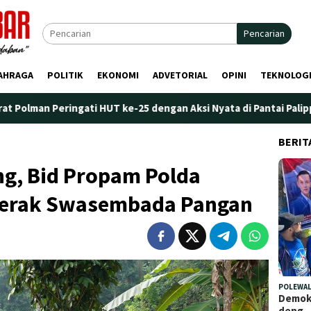
Pencarian
AHRAGA
POLITIK
EKONOMI
ADVETORIAL
OPINI
TEKNOLOG
ngati HUT ke-25 dengan Aksi Nyata di Pantai Palippis: Lingkunga
BERIT
ng, Bid Propam Polda
ggerak Swasembada Pangan
POLEWAL
Demokr
deng