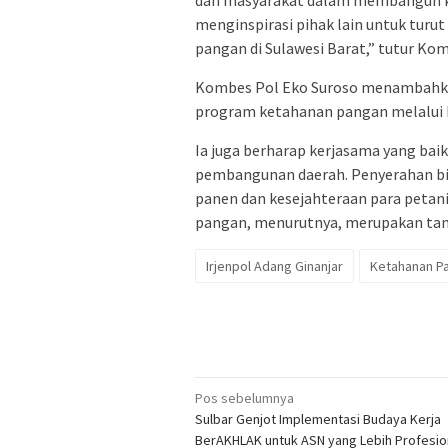
dan masyarakat dalam membangun ke
menginspirasi pihak lain untuk tur
pangan di Sulawesi Barat,” tutur Ko
Kombes Pol Eko Suroso menambahka
program ketahanan pangan melalui be
Ia juga berharap kerjasama yang baik
pembangunan daerah. Penyerahan bib
panen dan kesejahteraan para petan
pangan, menurutnya, merupakan ta
Irjenpol Adang Ginanjar
Ketahanan P
Navigasi
Pos sebelumnya
Sulbar Genjot Implementasi Budaya Kerja
pos
BerAKHLAK untuk ASN yang Lebih Profesio