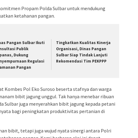
 komitmen Propam Polda Sulbar untuk mendukung
atkan ketahanan pangan.
nas Pangan Sulbar Ikuti
Tingkatkan Kualitas Kinerja
nsultasi Publik
Organisasi, Dinas Pangan
panas, Dukung
Sulbar Siap Tindak Lanjuti
nyempurnaan Regulasi
Rekomendasi Tim PEKPPP
amanan Pangan
at Kombes Pol Eko Suroso beserta stafnya dan warga
nam bibit jagung unggul. Tak hanya menebar ribuan
da Sulbar juga menyerahkan bibit jagung kepada petani
yata bagi peningkatan produktivitas pertanian di
n bibit, tetapi juga wujud nyata sinergi antara Polri