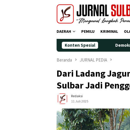
Loncat
ke
konten
DAERAH
PEMILU
KRIMINAL
OL
Konten Spesial
Demokrat Polman Peri
Beranda
JURNAL PEDIA
Dari Ladang Jagu
Sulbar Jadi Pen
Redaksi
11 Juli 2025