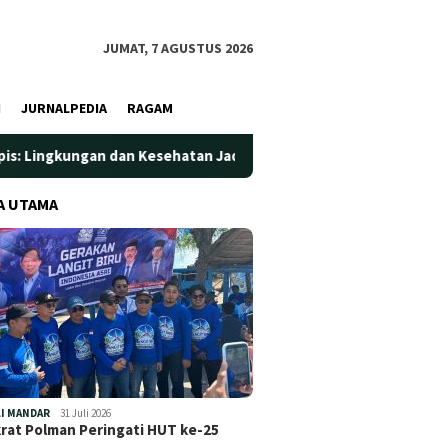
JUMAT, 7 AGUSTUS 2026
I
JURNALPEDIA
RAGAM
n dan Kesehatan Jadi Prioritas
Jadi Wadah Silaturahmi d
A UTAMA
I MANDAR
31 Juli 2026
at Polman Peringati HUT ke-25
…