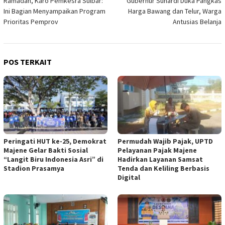
Ramadan, Karo Pemkesra Sulbar:
Gubernur Suhardi Duka Pangkas
Ini Bagian Menyampaikan Program
Harga Bawang dan Telur, Warga
Prioritas Pemprov
Antusias Belanja
POS TERKAIT
Peringati HUT ke-25, Demokrat
Permudah Wajib Pajak, UPTD
Majene Gelar Bakti Sosial
Pelayanan Pajak Majene
“Langit Biru Indonesia Asri” di
Hadirkan Layanan Samsat
Stadion Prasamya
Tenda dan Keliling Berbasis
Digital