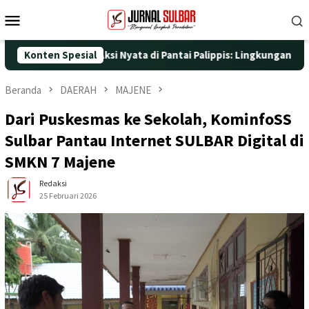
Loncat
Menu
ke
Mobile
konten
5 dengan Aksi Nyata di Pantai Palippis: Lingkungan dan Kesehata
Konten Spesial
Beranda
DAERAH
MAJENE
Dari Puskesmas ke Sekolah, KominfoSS
Sulbar Pantau Internet SULBAR Digital di
SMKN 7 Majene
Redaksi
25 Februari 2026