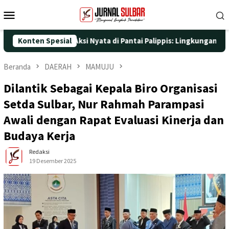
Loncat
Menu
ke
Mobile
konten
25 dengan Aksi Nyata di Pantai Palippis: Lingkungan dan Kesehat
Konten Spesial
Beranda
DAERAH
MAMUJU
Dilantik Sebagai Kepala Biro Organisasi
Setda Sulbar, Nur Rahmah Parampasi
Awali dengan Rapat Evaluasi Kinerja dan
Budaya Kerja
Redaksi
19 Desember 2025