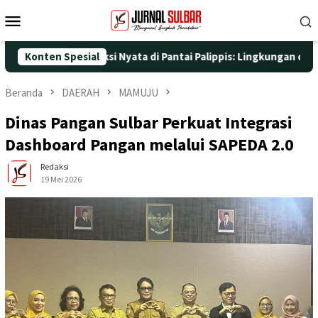
Loncat
Menu
ke
Mobile
konten
 dengan Aksi Nyata di Pantai Palippis: Lingkungan dan Kesehatan
Konten Spesial
Beranda
DAERAH
MAMUJU
Dinas Pangan Sulbar Perkuat Integrasi
Dashboard Pangan melalui SAPEDA 2.0
Redaksi
19 Mei 2026