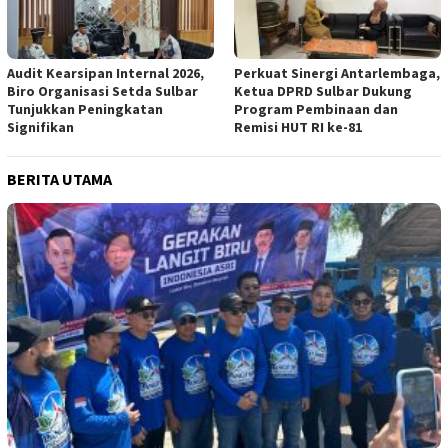
Audit Kearsipan Internal 2026,
Perkuat Sinergi Antarlembaga,
Biro Organisasi Setda Sulbar
Ketua DPRD Sulbar Dukung
Tunjukkan Peningkatan
Program Pembinaan dan
Signifikan
Remisi HUT RI ke-81
BERITA UTAMA