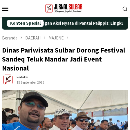
Loncat
Menu
ke
Mobile
konten
T ke-25 dengan Aksi Nyata di Pantai Palippis: Lingkungan dan Ke
Konten Spesial
Beranda
DAERAH
MAJENE
Dinas Pariwisata Sulbar Dorong Festival
Sandeq Teluk Mandar Jadi Event
Nasional
Redaksi
15 September 2025