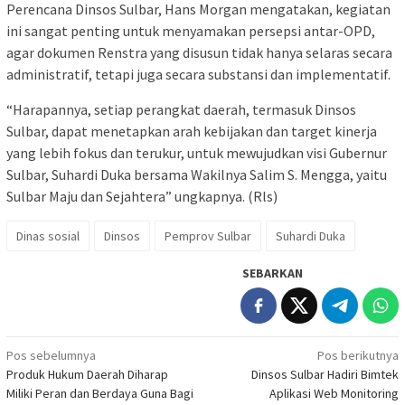
Perencana Dinsos Sulbar, Hans Morgan mengatakan, kegiatan
ini sangat penting untuk menyamakan persepsi antar-OPD,
agar dokumen Renstra yang disusun tidak hanya selaras secara
administratif, tetapi juga secara substansi dan implementatif.
“Harapannya, setiap perangkat daerah, termasuk Dinsos
Sulbar, dapat menetapkan arah kebijakan dan target kinerja
yang lebih fokus dan terukur, untuk mewujudkan visi Gubernur
Sulbar, Suhardi Duka bersama Wakilnya Salim S. Mengga, yaitu
Sulbar Maju dan Sejahtera” ungkapnya. (Rls)
Dinas sosial
Dinsos
Pemprov Sulbar
Suhardi Duka
SEBARKAN
Navigasi
Pos sebelumnya
Pos berikutnya
Produk Hukum Daerah Diharap
Dinsos Sulbar Hadiri Bimtek
pos
Miliki Peran dan Berdaya Guna Bagi
Aplikasi Web Monitoring