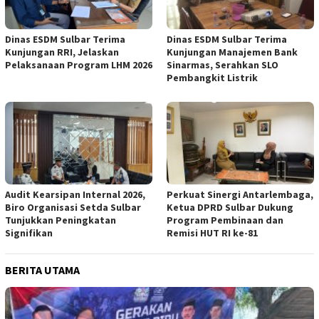
Dinas ESDM Sulbar Terima
Dinas ESDM Sulbar Terima
Kunjungan RRI, Jelaskan
Kunjungan Manajemen Bank
Pelaksanaan Program LHM 2026
Sinarmas, Serahkan SLO
Pembangkit Listrik
Audit Kearsipan Internal 2026,
Perkuat Sinergi Antarlembaga,
Biro Organisasi Setda Sulbar
Ketua DPRD Sulbar Dukung
Tunjukkan Peningkatan
Program Pembinaan dan
Signifikan
Remisi HUT RI ke-81
BERITA UTAMA