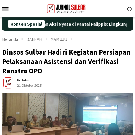
Loncat
Menu
ke
Mobile
konten
ke-25 dengan Aksi Nyata di Pantai Palippis: Lingkungan dan Kese
Konten Spesial
Beranda
DAERAH
MAMUJU
Dinsos Sulbar Hadiri Kegiatan Persiapan
Pelaksanaan Asistensi dan Verifikasi
Renstra OPD
Redaksi
21 Oktober 2025