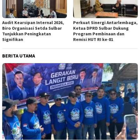
Audit Kearsipan Internal 2026,
Perkuat Sinergi Antarlembaga,
Biro Organisasi Setda Sulbar
Ketua DPRD Sulbar Dukung
Tunjukkan Peningkatan
Program Pembinaan dan
Signifikan
Remisi HUT RI ke-81
BERITA UTAMA