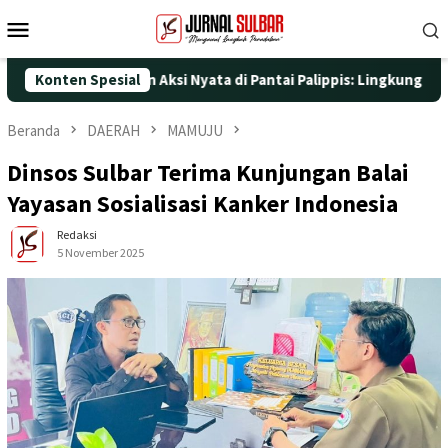
Loncat
Menu
ke
Mobile
konten
-25 dengan Aksi Nyata di Pantai Palippis: Lingkungan dan Keseha
Konten Spesial
Beranda
DAERAH
MAMUJU
Dinsos Sulbar Terima Kunjungan Balai
Yayasan Sosialisasi Kanker Indonesia
Redaksi
5 November 2025