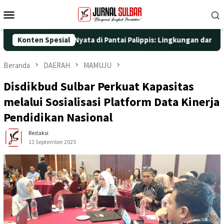
Loncat
Menu
ke
Mobile
konten
engan Aksi Nyata di Pantai Palippis: Lingkungan dan Kesehatan 
Konten Spesial
Beranda
DAERAH
MAMUJU
Disdikbud Sulbar Perkuat Kapasitas
melalui Sosialisasi Platform Data Kinerja
Pendidikan Nasional
Redaksi
11 September 2025