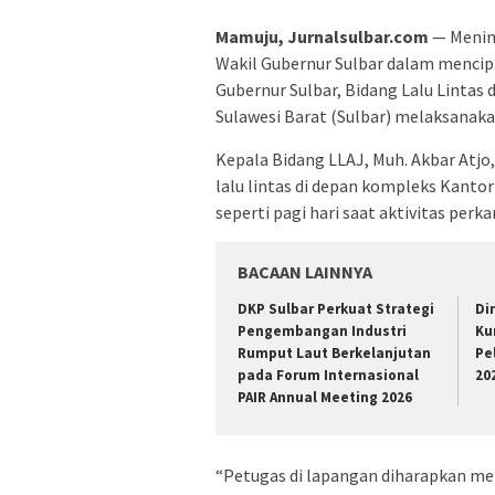
Mamuju, Jurnalsulbar.com
— Menin
Wakil Gubernur Sulbar dalam menci
Gubernur Sulbar, Bidang Lalu Lintas
Sulawesi Barat (Sulbar) melaksanakan
Kepala Bidang LLAJ, Muh. Akbar At
lalu lintas di depan kompleks Kanto
seperti pagi hari saat aktivitas perk
BACAAN LAINNYA
DKP Sulbar Perkuat Strategi
Di
Pengembangan Industri
Ku
Rumput Laut Berkelanjutan
Pe
pada Forum Internasional
20
PAIR Annual Meeting 2026
“Petugas di lapangan diharapkan me