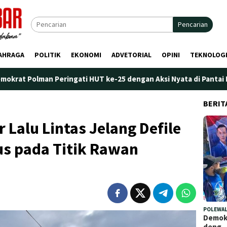
Pencarian
AHRAGA
POLITIK
EKONOMI
ADVETORIAL
OPINI
TEKNOLOG
 Peringati HUT ke-25 dengan Aksi Nyata di Pantai Palippis: Ling
BERIT
 Lalu Lintas Jelang Defile
us pada Titik Rawan
POLEWAL
Demokr
deng