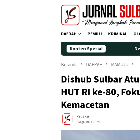
Loncat
ke
konten
DAERAH
PEMILU
KRIMINAL
OL
Konten Spesial
Demokrat Polman
Beranda
DAERAH
MAMUJU
Dishub Sulbar Atur
HUT RI ke-80, Fok
Kemacetan
Redaksi
8 Agustus 2025