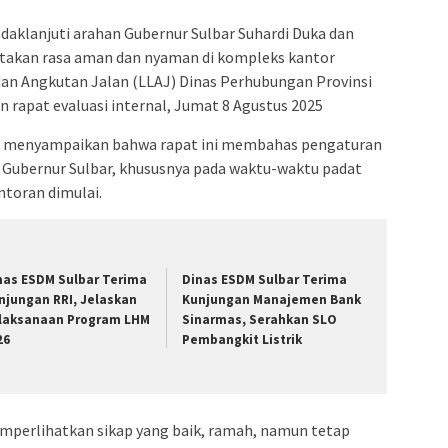
daklanjuti arahan Gubernur Sulbar Suhardi Duka dan
ptakan rasa aman dan nyaman di kompleks kantor
 dan Angkutan Jalan (LLAJ) Dinas Perhubungan Provinsi
 rapat evaluasi internal, Jumat 8 Agustus 2025
jo, menyampaikan bahwa rapat ini membahas pengaturan
r Gubernur Sulbar, khususnya pada waktu-waktu padat
antoran dimulai.
nas ESDM Sulbar Terima
Dinas ESDM Sulbar Terima
njungan RRI, Jelaskan
Kunjungan Manajemen Bank
laksanaan Program LHM
Sinarmas, Serahkan SLO
26
Pembangkit Listrik
mperlihatkan sikap yang baik, ramah, namun tetap