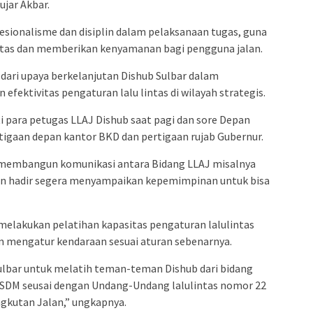
ujar Akbar.
sionalisme dan disiplin dalam pelaksanaan tugas, guna
intas dan memberikan kenyamanan bagi pengguna jalan.
 dari upaya berkelanjutan Dishub Sulbar dalam
efektivitas pengaturan lalu lintas di wilayah strategis.
ti para petugas LLAJ Dishub saat pagi dan sore Depan
tigaan depan kantor BKD dan pertigaan rujab Gubernur.
lu membangun komunikasi antara Bidang LLAJ misalnya
an hadir segera menyampaikan kepemimpinan untuk bisa
 melakukan pelatihan kapasitas pengaturan lalulintas
 mengatur kendaraan sesuai aturan sebenarnya.
 Sulbar untuk melatih teman-teman Dishub dari bidang
 SDM seusai dengan Undang-Undang lalulintas nomor 22
ngkutan Jalan,” ungkapnya.