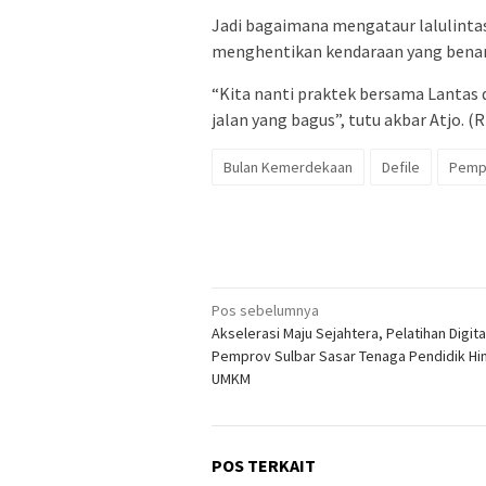
Jadi bagaimana mengataur lalulintas
menghentikan kendaraan yang benar
“Kita nanti praktek bersama Lantas 
jalan yang bagus”, tutu akbar Atjo. (R
Bulan Kemerdekaan
Defile
Pemp
Navigasi
Pos sebelumnya
Akselerasi Maju Sejahtera, Pelatihan Digita
pos
Pemprov Sulbar Sasar Tenaga Pendidik Hi
UMKM
POS TERKAIT