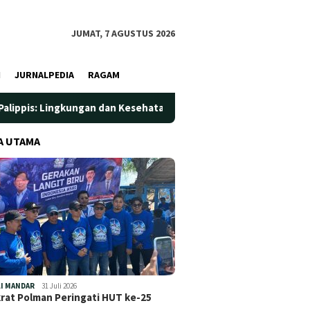
JUMAT, 7 AGUSTUS 2026
I
JURNALPEDIA
RAGAM
kungan dan Kesehatan Jadi Prioritas
Jadi Wadah Silatura
A UTAMA
I MANDAR
31 Juli 2026
at Polman Peringati HUT ke-25
…