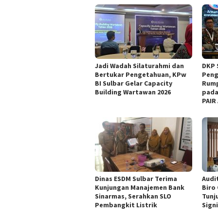
Jadi Wadah Silaturahmi dan
DKP 
Bertukar Pengetahuan, KPw
Peng
BI Sulbar Gelar Capacity
Rump
Building Wartawan 2026
pada
PAIR
Dinas ESDM Sulbar Terima
Audit
Kunjungan Manajemen Bank
Biro
Sinarmas, Serahkan SLO
Tunj
Pembangkit Listrik
Sign