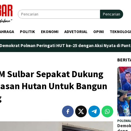
Pencarian
AHRAGA
POLITIK
EKONOMI
ADVETORIAL
OPINI
TEKNOLOG
Peringati HUT ke-25 dengan Aksi Nyata di Pantai Palippis: Lingk
BERIT
M Sulbar Sepakat Dukung
asan Hutan Untuk Bangun
g
POLEWAL
Demokr
deng