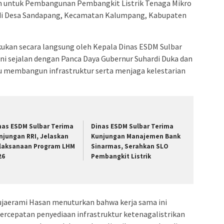
 untuk Pembangunan Pembangkit Listrik Tenaga Mikro
 di Desa Sandapang, Kecamatan Kalumpang, Kabupaten
kukan secara langsung oleh Kepala Dinas ESDM Sulbar
Ini sejalan dengan Panca Daya Gubernur Suhardi Duka dan
tu membangun infrastruktur serta menjaga kelestarian
nas ESDM Sulbar Terima
Dinas ESDM Sulbar Terima
njungan RRI, Jelaskan
Kunjungan Manajemen Bank
laksanaan Program LHM
Sinarmas, Serahkan SLO
26
Pembangkit Listrik
ujaerami Hasan menuturkan bahwa kerja sama ini
rcepatan penyediaan infrastruktur ketenagalistrikan