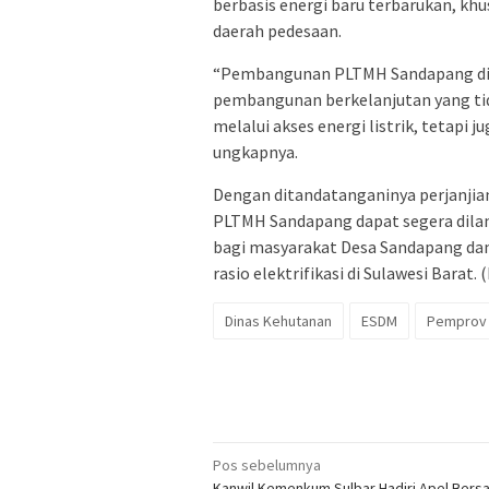
berbasis energi baru terbarukan, kh
daerah pedesaan.
“Pembangunan PLTMH Sandapang diha
pembangunan berkelanjutan yang ti
melalui akses energi listrik, tetapi
ungkapnya.
Dengan ditandatanganinya perjanjia
PLTMH Sandapang dapat segera dil
bagi masyarakat Desa Sandapang dan
rasio elektrifikasi di Sulawesi Barat. (
Dinas Kehutanan
ESDM
Pemprov 
Navigasi
Pos sebelumnya
Kanwil Kemenkum Sulbar Hadiri Apel Ber