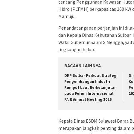
tentang Penggunaan Kawasan Hutan
Hidro (PLTMH) berkapasitas 160 kW
Mamuju.
Penandatanganan perjanjian ini dila
dan Kepala Dinas Kehutanan Sulbar. 
Wakil Gubernur Salim S Mengga, yai
lingkungan hidup.
BACAAN LAINNYA
DKP Sulbar Perkuat Strategi
Di
Pengembangan Industri
Ku
Rumput Laut Berkelanjutan
Pe
pada Forum Internasional
20
PAIR Annual Meeting 2026
Kepala Dinas ESDM Sulawesi Barat B
merupakan langkah penting dalam pe