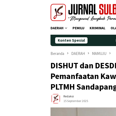
Loncat
ke
konten
DAERAH
PEMILU
KRIMINAL
OL
Konten Spesial
Demokrat Polman 
Beranda
DAERAH
MAMUJU
DISHUT dan DESD
Pemanfaatan Kaw
PLTMH Sandapan
Redaksi
15 September 2025