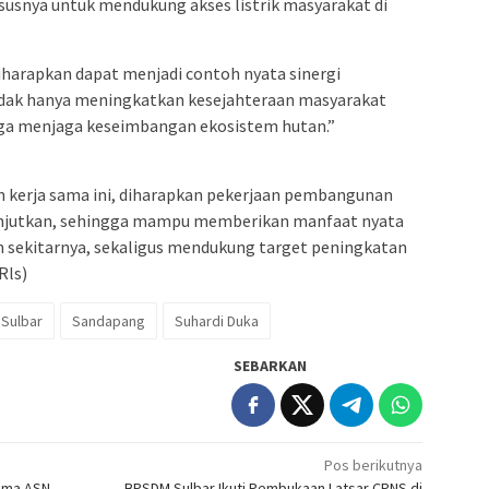
ususnya untuk mendukung akses listrik masyarakat di
rapkan dapat menjadi contoh nyata sinergi
dak hanya meningkatkan kesejahteraan masyarakat
 juga menjaga keseimbangan ekosistem hutan.”
n kerja sama ini, diharapkan pekerjaan pembangunan
anjutkan, sehingga mampu memberikan manfaat nyata
 sekitarnya, sekaligus mendukung target peningkatan
Rls)
Sulbar
Sandapang
Suhardi Duka
SEBARKAN
Pos berikutnya
sama ASN
BPSDM Sulbar Ikuti Pembukaan Latsar CPNS di