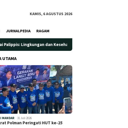
KAMIS, 6 AGUSTUS 2026
I
JURNALPEDIA
RAGAM
ungan dan Kesehatan Jadi Prioritas
Jadi Wadah Silaturah
A UTAMA
I MANDAR
31 Juli 2026
at Polman Peringati HUT ke-25
…