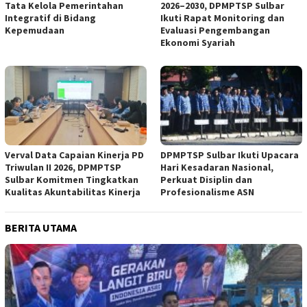
Tata Kelola Pemerintahan
2026–2030, DPMPTSP Sulbar
Integratif di Bidang
Ikuti Rapat Monitoring dan
Kepemudaan
Evaluasi Pengembangan
Ekonomi Syariah
Verval Data Capaian Kinerja PD
DPMPTSP Sulbar Ikuti Upacara
Triwulan II 2026, DPMPTSP
Hari Kesadaran Nasional,
Sulbar Komitmen Tingkatkan
Perkuat Disiplin dan
Kualitas Akuntabilitas Kinerja
Profesionalisme ASN
BERITA UTAMA