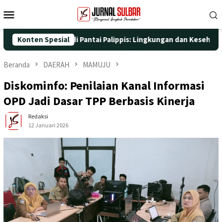
Loncat
Menu
ke
Mobile
konten
ksi Nyata di Pantai Palippis: Lingkungan dan Kesehatan Jadi Pri
Konten Spesial
Beranda
DAERAH
MAMUJU
Diskominfo: Penilaian Kanal Informasi
OPD Jadi Dasar TPP Berbasis Kinerja
Redaksi
12 Januari 2026