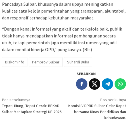
Pancadaya Sulbar, khususnya dalam upaya meningkatkan
kualitas tata kelola pemerintahan yang transparan, akuntabel,
dan responsif terhadap kebutuhan masyarakat.
“Dengan kanal informasi yang aktif dan terkelola baik, publik
tidak hanya mendapatkan informasi pembangunan secara
utuh, tetapi pemerintah juga memiliki instrumen yang adil
dalam menilai kinerja OPD,” pungkasnya. (Rls)
Diskominfo
Pemprov Sulbar
Suhardi Duka
SEBARKAN
Navigasi
Pos sebelumnya
Pos berikutnya
Tepat Hitung, Tepat Gerak: BPKAD
Komisi IV DPRD Sulbar Gelar Rapat
pos
Sulbar Mantapkan Strategi UP 2026
bersama Dinas Pendidikan dan
kebudayaan.