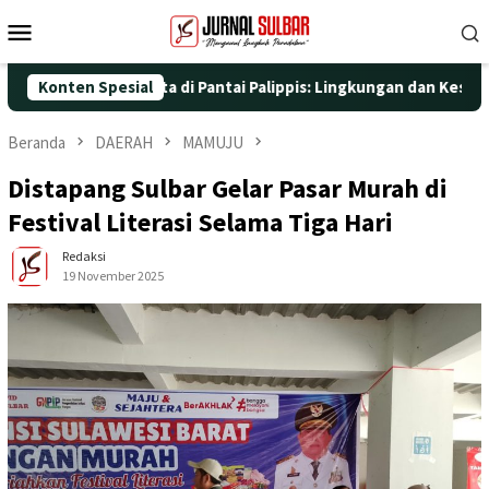
Loncat
Menu
ke
Mobile
konten
n Aksi Nyata di Pantai Palippis: Lingkungan dan Kesehatan Jadi
Konten Spesial
Beranda
DAERAH
MAMUJU
Distapang Sulbar Gelar Pasar Murah di
Festival Literasi Selama Tiga Hari
Redaksi
19 November 2025