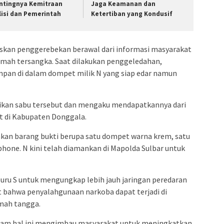
ntingnya Kemitraan
Jaga Keamanan dan
lisi dan Pemerintah
Ketertiban yang Kondusif
askan penggerebekan berawal dari informasi masyarakat
umah tersangka. Saat dilakukan penggeledahan,
mpan di dalam dompet milik N yang siap edar namun
ikan sabu tersebut dan mengaku mendapatkannya dari
t di Kabupaten Donggala.
kan barang bukti berupa satu dompet warna krem, satu
phone. N kini telah diamankan di Mapolda Sulbar untuk
ru S untuk mengungkap lebih jauh jaringan peredaran
t bahwa penyalahgunaan narkoba dapat terjadi di
umah tangga.
alam hal ini mengimbau masyarakat untuk meningkatkan