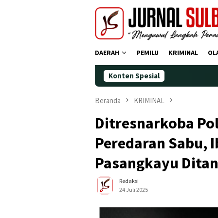
Loncat
ke
konten
DAERAH
PEMILU
KRIMINAL
OL
Konten Spesial
Demokrat Pol
Beranda
KRIMINAL
Ditresnarkoba Po
Peredaran Sabu, 
Pasangkayu Dita
Redaksi
24 Juli 2025