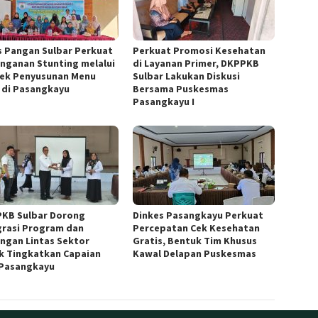
s Pangan Sulbar Perkuat
Perkuat Promosi Kesehatan
nganan Stunting melalui
di Layanan Primer, DKPPKB
ek Penyusunan Menu
Sulbar Lakukan Diskusi
 di Pasangkayu
Bersama Puskesmas
Pasangkayu I
KB Sulbar Dorong
Dinkes Pasangkayu Perkuat
grasi Program dan
Percepatan Cek Kesehatan
ngan Lintas Sektor
Gratis, Bentuk Tim Khusus
k Tingkatkan Capaian
Kawal Delapan Puskesmas
Pasangkayu