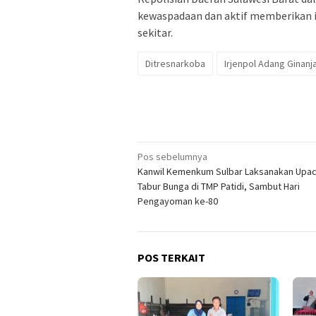
kewaspadaan dan aktif memberikan i
sekitar.
Ditresnarkoba
Irjenpol Adang Ginanj
Navigasi
Pos sebelumnya
Kanwil Kemenkum Sulbar Laksanakan Upa
pos
Tabur Bunga di TMP Patidi, Sambut Hari
Pengayoman ke-80
POS TERKAIT