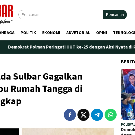
Pencarian
AHRAGA
POLITIK
EKONOMI
ADVETORIAL
OPINI
TEKNOLOG
man Peringati HUT ke-25 dengan Aksi Nyata di Pantai Palippis: L
BERIT
lda Sulbar Gagalkan
Ibu Rumah Tangga di
ngkap
POLEWAL
Demokr
deng