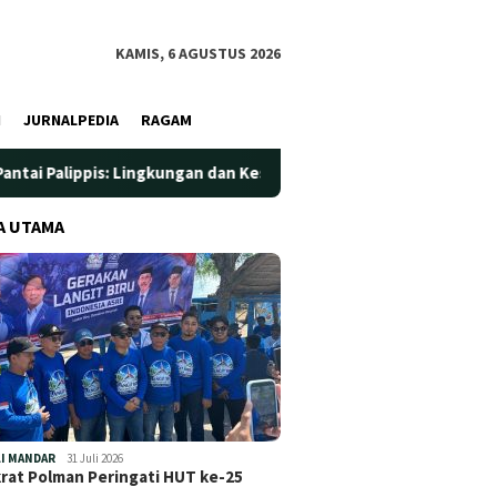
KAMIS, 6 AGUSTUS 2026
I
JURNALPEDIA
RAGAM
ingkungan dan Kesehatan Jadi Prioritas
Jadi Wadah Silat
A UTAMA
I MANDAR
31 Juli 2026
at Polman Peringati HUT ke-25
…