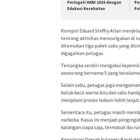
Peringati HANI 2026 dengan
Pe
Edukasi Kesehatan
Po
Kompol Eduard Steffry Allan menjel
tentang aktivitas mencurigakan di r
ditemukan tiga paket sabu yang disi
digagalkan petugas.
Tersangka sendiri mengakui kepemil
seseorang bernama S yang beralama
Selain sabu, petugas juga mengaman
kotak kecil warna biru dan satu hand
menjalani proses hukum lebih lanjut.
Sementara itu, petugas masih membu
narkoba. Kasus ini menjadi penginga
kalangan siapa saja, termasuk ibu r
Kepolisian Daerah Sulawesi Barat d