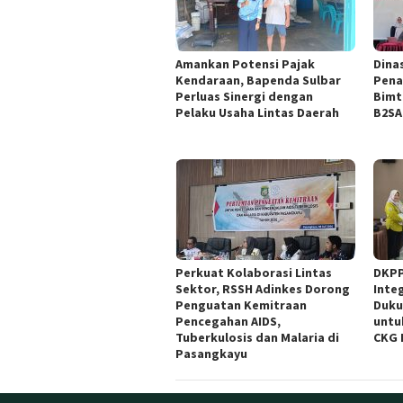
Amankan Potensi Pajak
Dina
Kendaraan, Bapenda Sulbar
Pena
Perluas Sinergi dengan
Bimt
Pelaku Usaha Lintas Daerah
B2SA
Perkuat Kolaborasi Lintas
DKPP
Sektor, RSSH Adinkes Dorong
Inte
Penguatan Kemitraan
Duku
Pencegahan AIDS,
untu
Tuberkulosis dan Malaria di
CKG 
Pasangkayu