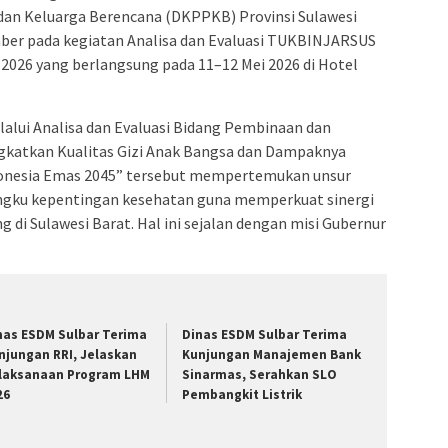
an Keluarga Berencana (DKPPKB) Provinsi Sulawesi
umber pada kegiatan Analisa dan Evaluasi TUKBINJARSUS
2026 yang berlangsung pada 11–12 Mei 2026 di Hotel
lui Analisa dan Evaluasi Bidang Pembinaan dan
ngkatkan Kualitas Gizi Anak Bangsa dan Dampaknya
onesia Emas 2045” tersebut mempertemukan unsur
angku kepentingan kesehatan guna memperkuat sinergi
di Sulawesi Barat. Hal ini sejalan dengan misi Gubernur
nas ESDM Sulbar Terima
Dinas ESDM Sulbar Terima
njungan RRI, Jelaskan
Kunjungan Manajemen Bank
laksanaan Program LHM
Sinarmas, Serahkan SLO
26
Pembangkit Listrik