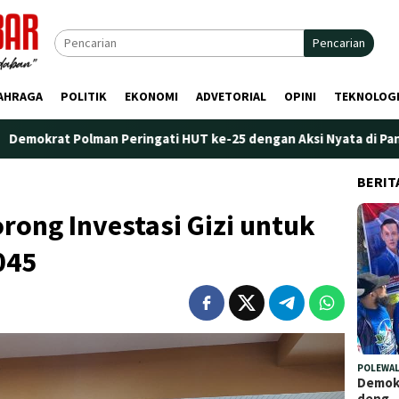
Pencarian
AHRAGA
POLITIK
EKONOMI
ADVETORIAL
OPINI
TEKNOLOG
lman Peringati HUT ke-25 dengan Aksi Nyata di Pantai Palippis: 
BERIT
ong Investasi Gizi untuk
045
POLEWAL
Demokr
deng