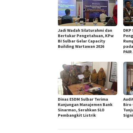
Jadi Wadah Silaturahmi dan
DKP 
Bertukar Pengetahuan, KPw
Peng
BI Sulbar Gelar Capacity
Rump
Building Wartawan 2026
pada
PAIR
Dinas ESDM Sulbar Terima
Audit
Kunjungan Manajemen Bank
Biro
Sinarmas, Serahkan SLO
Tunj
Pembangkit Listrik
Sign