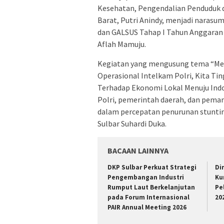
Kesehatan, Pengendalian Penduduk d
Barat, Putri Anindy, menjadi naras
dan GALSUS Tahap I Tahun Anggaran 
Aflah Mamuju.
Kegiatan yang mengusung tema “Mela
Operasional Intelkam Polri, Kita Ti
Terhadap Ekonomi Lokal Menuju Ind
Polri, pemerintah daerah, dan pem
dalam percepatan penurunan stunting 
Sulbar Suhardi Duka.
BACAAN LAINNYA
DKP Sulbar Perkuat Strategi
Di
Pengembangan Industri
Ku
Rumput Laut Berkelanjutan
Pe
pada Forum Internasional
20
PAIR Annual Meeting 2026