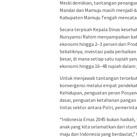
Meski demikian, tantangan penangan
Mandar dan Mamuju masih menjadi da
Kabupaten Mamuju Tengah mencatat 
Secara terpisah Kepala Dinas keseha
Nursyamsi Rahim menyampaikan bah
ekonomi hingga 2–3 persen dari Prod
Sebaliknya, investasi pada perbaik
besar, di mana setiap satu rupiah ya
ekonomi hingga 16–48 rupiah dalam 
Untuk menjawab tantangan tersebut
konvergensi melalui empat pendekata
Kehidupan, penguatan peran Posyan
dasar, penguatan ketahanan pangan l
lintas sektor antara Polri, pemerin
“Indonesia Emas 2045 bukan hadiah, te
anak yang kita selamatkan dari stun
maju dan Indonesia yang berdaulat,” 