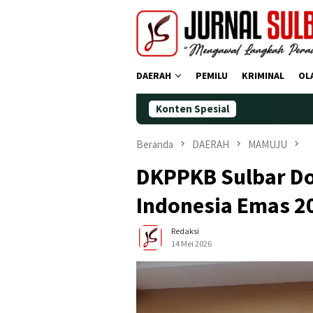
Loncat
ke
konten
DAERAH
PEMILU
KRIMINAL
OL
Konten Spesial
Demokrat Po
Beranda
DAERAH
MAMUJU
DKPPKB Sulbar Dor
Indonesia Emas 2
Redaksi
14 Mei 2026