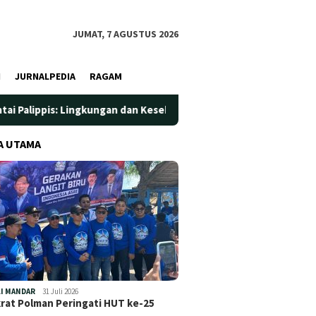
JUMAT, 7 AGUSTUS 2026
I
JURNALPEDIA
RAGAM
Lingkungan dan Kesehatan Jadi Prioritas
Jadi Wadah Sila
A UTAMA
I MANDAR
31 Juli 2026
at Polman Peringati HUT ke-25
…