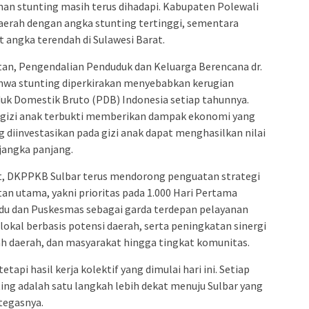
an stunting masih terus dihadapi. Kabupaten Polewali
erah dengan angka stunting tertinggi, sementara
angka terendah di Sulawesi Barat.
tan, Pengendalian Penduduk dan Keluarga Berencana dr.
wa stunting diperkirakan menyebabkan kerugian
uk Domestik Bruto (PDB) Indonesia setiap tahunnya.
an gizi anak terbukti memberikan dampak ekonomi yang
ng diinvestasikan pada gizi anak dapat menghasilkan nilai
jangka panjang.
, DKPPKB Sulbar terus mendorong penguatan strategi
n utama, yakni prioritas pada 1.000 Hari Pertama
du dan Puskesmas sebagai garda terdepan pelayanan
okal berbasis potensi daerah, serta peningkatan sinergi
tah daerah, dan masyarakat hingga tingkat komunitas.
tapi hasil kerja kolektif yang dimulai hari ini. Setiap
ting adalah satu langkah lebih dekat menuju Sulbar yang
tegasnya.