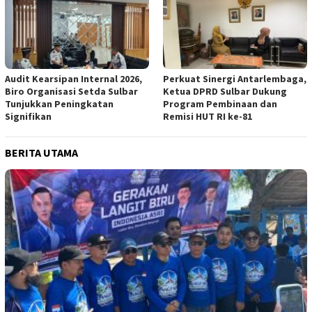
Audit Kearsipan Internal 2026,
Perkuat Sinergi Antarlembaga,
Biro Organisasi Setda Sulbar
Ketua DPRD Sulbar Dukung
Tunjukkan Peningkatan
Program Pembinaan dan
Signifikan
Remisi HUT RI ke-81
BERITA UTAMA