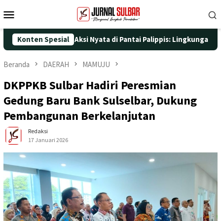
Loncat
Menu
ke
Mobile
konten
-25 dengan Aksi Nyata di Pantai Palippis: Lingkungan dan Keseha
Konten Spesial
Beranda
DAERAH
MAMUJU
DKPPKB Sulbar Hadiri Peresmian
Gedung Baru Bank Sulselbar, Dukung
Pembangunan Berkelanjutan
Redaksi
17 Januari 2026