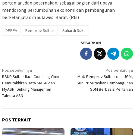
pertanian, dan peternakan, sebagai bagian dari upaya
mendorong pertumbuhan ekonomi dan pembangunan
berkelanjutan di Sulawesi Barat. (Rls)
DPPPA
Pemprov Sulbar
Suhardi Duka
SEBARKAN
Navigasi
Pos sebelumnya
Pos berikutnya
RSUD Sulbar Ikuti Coaching Clinic
MoU Pemprov Sulbar dan UGM,
pos
Pemutakhiran Data SIASN dan
SDK Prioritaskan Pembangunan
MyASN, Dukung Manajemen
SDM Berbasis Pertanian
Talenta ASN
POS TERKAIT