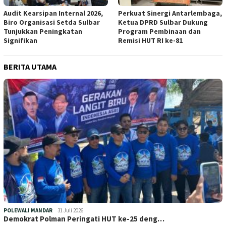
Audit Kearsipan Internal 2026,
Perkuat Sinergi Antarlembaga,
Biro Organisasi Setda Sulbar
Ketua DPRD Sulbar Dukung
Tunjukkan Peningkatan
Program Pembinaan dan
Signifikan
Remisi HUT RI ke-81
BERITA UTAMA
POLEWALI MANDAR
31 Juli 2026
Demokrat Polman Peringati HUT ke-25 deng…