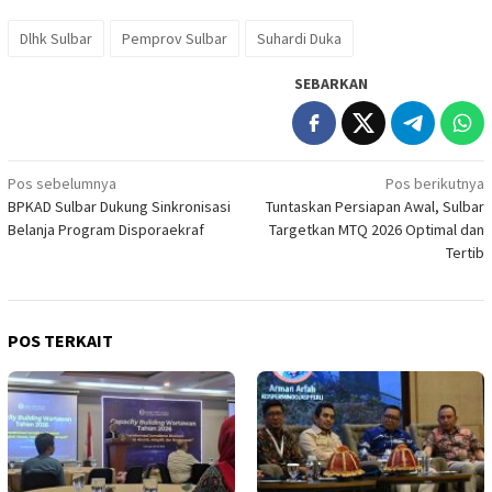
Dlhk Sulbar
Pemprov Sulbar
Suhardi Duka
SEBARKAN
Navigasi
Pos sebelumnya
Pos berikutnya
BPKAD Sulbar Dukung Sinkronisasi
Tuntaskan Persiapan Awal, Sulbar
pos
Belanja Program Disporaekraf
Targetkan MTQ 2026 Optimal dan
Tertib
POS TERKAIT