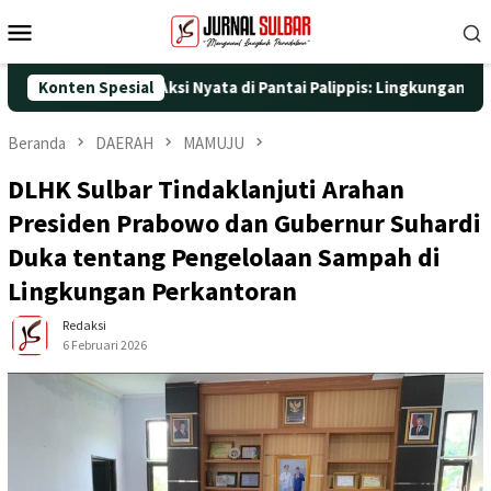
Loncat
Menu
ke
Mobile
konten
5 dengan Aksi Nyata di Pantai Palippis: Lingkungan dan Kesehata
Konten Spesial
Beranda
DAERAH
MAMUJU
DLHK Sulbar Tindaklanjuti Arahan
Presiden Prabowo dan Gubernur Suhardi
Duka tentang Pengelolaan Sampah di
Lingkungan Perkantoran
Redaksi
6 Februari 2026