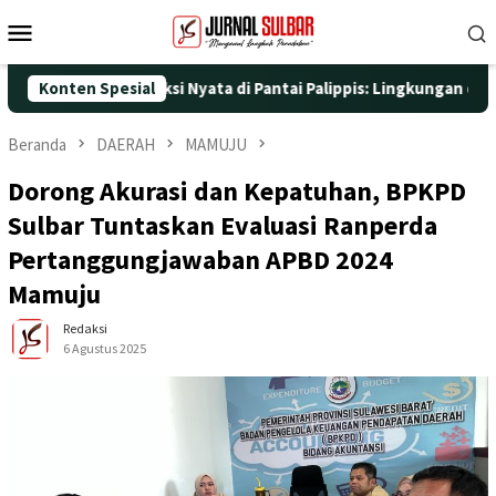
Loncat
Menu
ke
Mobile
konten
5 dengan Aksi Nyata di Pantai Palippis: Lingkungan dan Kesehata
Konten Spesial
Beranda
DAERAH
MAMUJU
Dorong Akurasi dan Kepatuhan, BPKPD
Sulbar Tuntaskan Evaluasi Ranperda
Pertanggungjawaban APBD 2024
Mamuju
Redaksi
6 Agustus 2025