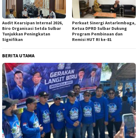
Audit Kearsipan Internal 2026,
Perkuat Sinergi Antarlembaga,
Biro Organisasi Setda Sulbar
Ketua DPRD Sulbar Dukung
Tunjukkan Peningkatan
Program Pembinaan dan
Signifikan
Remisi HUT RI ke-81
BERITA UTAMA