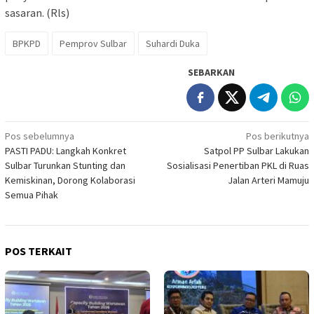
sasaran. (Rls)
BPKPD
Pemprov Sulbar
Suhardi Duka
SEBARKAN
Navigasi
Pos sebelumnya
Pos berikutnya
PASTI PADU: Langkah Konkret
Satpol PP Sulbar Lakukan
pos
Sulbar Turunkan Stunting dan
Sosialisasi Penertiban PKL di Ruas
Kemiskinan, Dorong Kolaborasi
Jalan Arteri Mamuju
Semua Pihak
POS TERKAIT