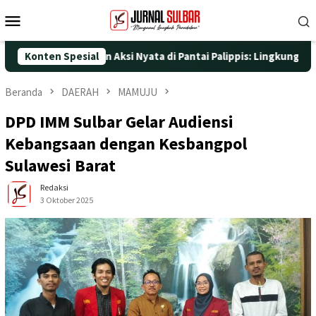
Loncat
Menu
ke
Mobile
konten
e-25 dengan Aksi Nyata di Pantai Palippis: Lingkungan dan Keseh
Konten Spesial
Beranda
DAERAH
MAMUJU
DPD IMM Sulbar Gelar Audiensi
Kebangsaan dengan Kesbangpol
Sulawesi Barat
Redaksi
3 Oktober 2025