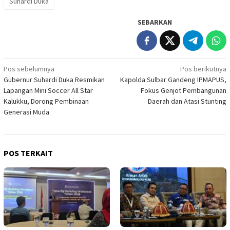
Suhardi Duka
SEBARKAN
Navigasi
Pos sebelumnya
Pos berikutnya
Gubernur Suhardi Duka Resmikan
Kapolda Sulbar Gandeng IPMAPUS,
pos
Lapangan Mini Soccer All Star
Fokus Genjot Pembangunan
Kalukku, Dorong Pembinaan
Daerah dan Atasi Stunting
Generasi Muda
POS TERKAIT