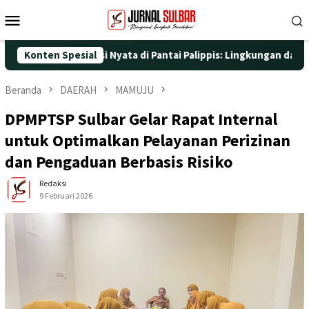
Loncat
Menu
ke
Mobile
konten
dengan Aksi Nyata di Pantai Palippis: Lingkungan dan Kesehatan 
Konten Spesial
Beranda
DAERAH
MAMUJU
DPMPTSP Sulbar Gelar Rapat Internal
untuk Optimalkan Pelayanan Perizinan
dan Pengaduan Berbasis Risiko
Redaksi
9 Februari 2026