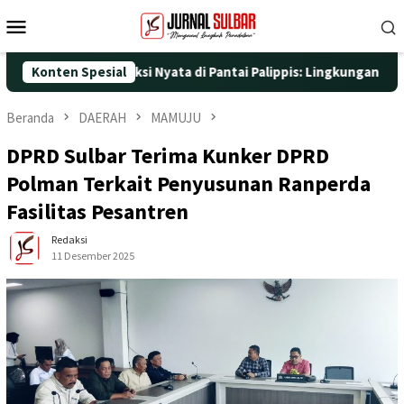
Loncat
Menu
ke
Mobile
konten
5 dengan Aksi Nyata di Pantai Palippis: Lingkungan dan Kesehata
Konten Spesial
Beranda
DAERAH
MAMUJU
DPRD Sulbar Terima Kunker DPRD
Polman Terkait Penyusunan Ranperda
Fasilitas Pesantren
Redaksi
11 Desember 2025