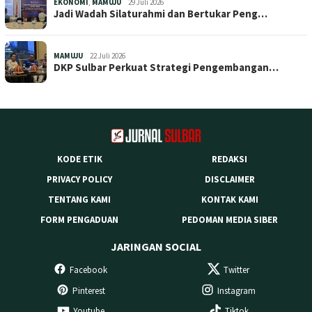
EKONOMI
,
MAMUJU
29 Juli 2026
Jadi Wadah Silaturahmi dan Bertukar Peng…
MAMUJU
22 Juli 2026
DKP Sulbar Perkuat Strategi Pengembangan…
KODE ETIK
REDAKSI
PRIVACY POLICY
DISCLAIMER
TENTANG KAMI
KONTAK KAMI
FORM PENGADUAN
PEDOMAN MEDIA SIBER
JARINGAN SOCIAL
Facebook
Twitter
Pinterest
Instagram
Youtube
Tiktok