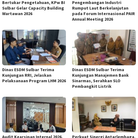
Bertukar Pengetahuan, KPw BI
Pengembangan Industri
Sulbar Gelar Capacity Building
Rumput Laut Berkelanjutan
Wartawan 2026
pada Forum Internasional PAIR
Annual Meeting 2026
Dinas ESDM Sulbar Terima
Dinas ESDM Sulbar Terima
Kunjungan RRI, Jelaskan
Kunjungan Manajemen Bank
Pelaksanaan Program LHM 2026
Sinarmas, Serahkan SLO
Pembangkit Listrik
Audit Kearsipan Internal 2026,
Perkuat Sinergi Antarlembaga,