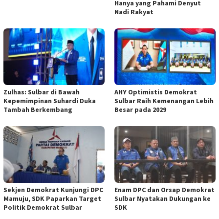
Hanya yang Pahami Denyut
Nadi Rakyat
Zulhas: Sulbar di Bawah
AHY Optimistis Demokrat
Kepemimpinan Suhardi Duka
Sulbar Raih Kemenangan Lebih
Tambah Berkembang
Besar pada 2029
Sekjen Demokrat Kunjungi DPC
Enam DPC dan Orsap Demokrat
Mamuju, SDK Paparkan Target
Sulbar Nyatakan Dukungan ke
Politik Demokrat Sulbar
SDK