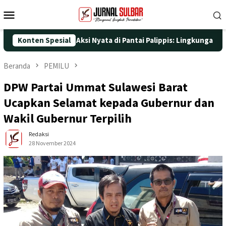
Loncat
Menu
ke
Mobile
konten
-25 dengan Aksi Nyata di Pantai Palippis: Lingkungan dan Keseha
Konten Spesial
Beranda
PEMILU
DPW Partai Ummat Sulawesi Barat
Ucapkan Selamat kepada Gubernur dan
Wakil Gubernur Terpilih
Redaksi
28 November 2024