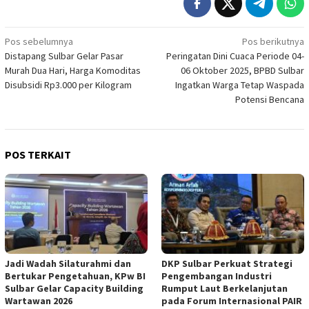
Navigasi
Pos sebelumnya
Pos berikutnya
Distapang Sulbar Gelar Pasar
Peringatan Dini Cuaca Periode 04-
pos
Murah Dua Hari, Harga Komoditas
06 Oktober 2025, BPBD Sulbar
Disubsidi Rp3.000 per Kilogram
Ingatkan Warga Tetap Waspada
Potensi Bencana
POS TERKAIT
Jadi Wadah Silaturahmi dan
DKP Sulbar Perkuat Strategi
Bertukar Pengetahuan, KPw BI
Pengembangan Industri
Sulbar Gelar Capacity Building
Rumput Laut Berkelanjutan
Wartawan 2026
pada Forum Internasional PAIR