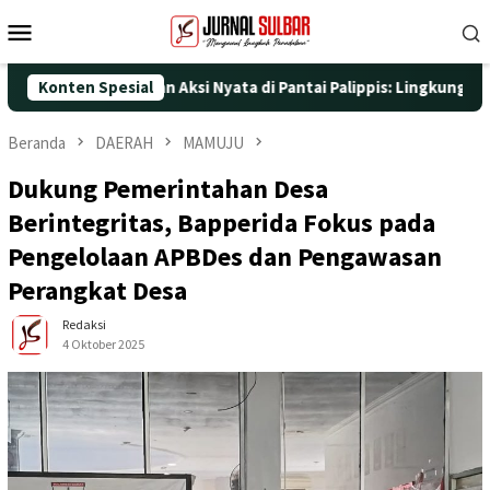
Loncat
Menu
ke
Mobile
konten
e-25 dengan Aksi Nyata di Pantai Palippis: Lingkungan dan Keseh
Konten Spesial
Beranda
DAERAH
MAMUJU
Dukung Pemerintahan Desa
Berintegritas, Bapperida Fokus pada
Pengelolaan APBDes dan Pengawasan
Perangkat Desa
Redaksi
4 Oktober 2025