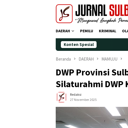
Loncat
ke
konten
DAERAH
PEMILU
KRIMINAL
OL
Konten Spesial
Demokrat Po
Beranda
DAERAH
MAMUJU
DWP Provinsi Sul
Silaturahmi DWP
Redaksi
27 November 2025