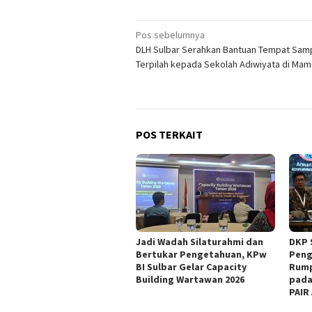
Navigasi
Pos sebelumnya
DLH Sulbar Serahkan Bantuan Tempat Sam
pos
Terpilah kepada Sekolah Adiwiyata di Mam
POS TERKAIT
Jadi Wadah Silaturahmi dan
DKP 
Bertukar Pengetahuan, KPw
Peng
BI Sulbar Gelar Capacity
Rump
Building Wartawan 2026
pada
PAIR