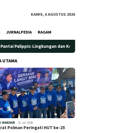
KAMIS, 6 AGUSTUS 2026
I
JURNALPEDIA
RAGAM
 Lingkungan dan Kesehatan Jadi Prioritas
Jadi Wadah Sila
A UTAMA
I MANDAR
31 Juli 2026
at Polman Peringati HUT ke-25
…