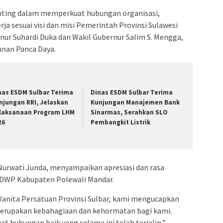
ting dalam memperkuat hubungan organisasi,
a sesuai visi dan misi Pemerintah Provinsi Sulawesi
ur Suhardi Duka dan Wakil Gubernur Salim S. Mengga,
nan Panca Daya.
nas ESDM Sulbar Terima
Dinas ESDM Sulbar Terima
njungan RRI, Jelaskan
Kunjungan Manajemen Bank
laksanaan Program LHM
Sinarmas, Serahkan SLO
26
Pembangkit Listrik
Nurwati Junda, menyampaikan apresiasi dan rasa
DWP Kabupaten Polewali Mandar.
anita Persatuan Provinsi Sulbar, kami mengucapkan
merupakan kebahagiaan dan kehormatan bagi kami.
t hubungan baik yang selama ini telah terjalin,”