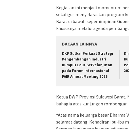
Kegiatan ini menjadi momentum pen
sekaligus menyelaraskan program kerj
Barat di bawah kepemimpinan Gubern
khususnya melalui agenda pembangu
BACAAN LAINNYA
DKP Sulbar Perkuat Strategi
Di
Pengembangan Industri
Ku
Rumput Laut Berkelanjutan
Pe
pada Forum Internasional
20
PAIR Annual Meeting 2026
Ketua DWP Provinsi Sulawesi Barat, 
bahagia atas kunjungan rombongan 
“Atas nama keluarga besar Dharma W
selamat datang. Kehadiran ibu-ibu 
Semoga kunjungan ini menjadi pengua