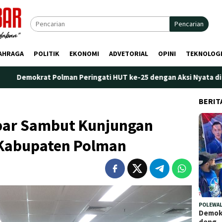
Pencarian
AHRAGA
POLITIK
EKONOMI
ADVETORIAL
OPINI
TEKNOLOG
lman Peringati HUT ke-25 dengan Aksi Nyata di Pantai Palippis:
BERIT
bar Sambut Kunjungan
 Kabupaten Polman
POLEWAL
Demokr
deng