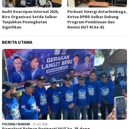
Audit Kearsipan Internal 2026,
Perkuat Sinergi Antarlembaga,
Biro Organisasi Setda Sulbar
Ketua DPRD Sulbar Dukung
Tunjukkan Peningkatan
Program Pembinaan dan
Signifikan
Remisi HUT RI ke-81
BERITA UTAMA
POLEWALI MANDAR
31 Juli 2026
Demokrat Polman Peringati HUT ke-25 deng…