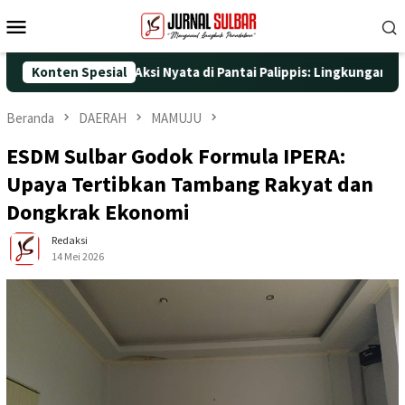
Loncat
Menu
ke
Mobile
konten
5 dengan Aksi Nyata di Pantai Palippis: Lingkungan dan Kesehat
Konten Spesial
Beranda
DAERAH
MAMUJU
ESDM Sulbar Godok Formula IPERA:
Upaya Tertibkan Tambang Rakyat dan
Dongkrak Ekonomi
Redaksi
14 Mei 2026